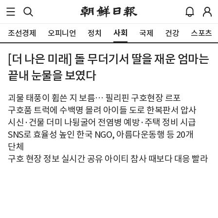
사회
조선경제
오피니언
정치
국제
건강
스포츠
[더 나은 미래] 돌 무더기서 딸을 재운 엄마는
끝내 눈물을 보였다
괴물 태풍이 휩쓴 지 보름… 필리핀 구호현장 르포
구호품 트럭에 수백명 몰려 아이들 도로 한복판서 압사
시신·건물 더미 나뒹굴어 전염병 예방·주택 정비 시급
SNS로 효율성 높인 한국 NGO, 아름다운동행 등 20개
단체
구호 현장 정보 실시간 공유 아이티 참사 때보다 대응 빨라