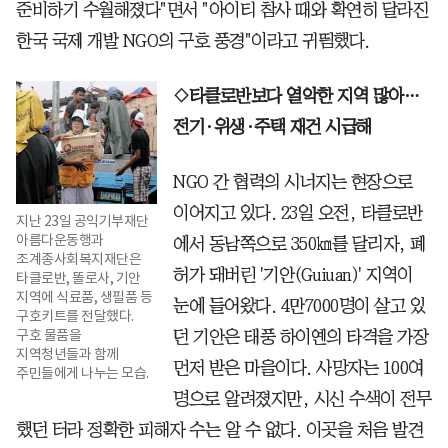
준비하기 수월해졌다"면서 "아이티 참사 때와 확연히 달라진
한국 국제 개발 NGO의 구호 풍경"이라고 귀띔했다.
◇타클로반보다 열악한 지역 많아…
전기·위생·주택 재건 시급해
NGO 간 협력의 시너지는 현장으로
이어지고 있다. 23일 오전, 타클로반
지난 23일 공익기부재단
아름다운동행과
에서 동남쪽으로 350㎞를 달리자, 폐
조계종사회복지재단은
허가 돼버린 '기안(Guiuan)' 지역이
타클로반, 똘로사, 기안
지역에 식료품, 생필품 등
눈에 들어왔다. 4만7000명이 살고 있
구호키트를 전달했다.
구호 물품을
던 기안은 태풍 하이옌의 타격을 가장
지역청년들과 함께
먼저 받은 마을이다. 사망자는 100여
주민들에게 나누는 모습.
명으로 알려졌지만, 시신 수색이 전무
했던 터라 정확한 피해자 수는 알 수 없다. 이곳을 처음 발견