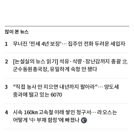
많이 본 뉴스
1
무너진 '전세 4년 보장'… 집주인 전화 두려운 세입자
2
[논설실의 뉴스 읽기] 석유·식량·장난감까지 총괄 北
군수동원총국장, 유일하게 숙청 안 됐다
3
"직접 농사 안 지으면 내년까지 팔아라"… 양도세
중과에 떨고 있는 6070
4
시속 160㎞ 고속철 아래 쌓인 청구서… 라오스는
어떻게 '中 부채 함정'에 빠졌나