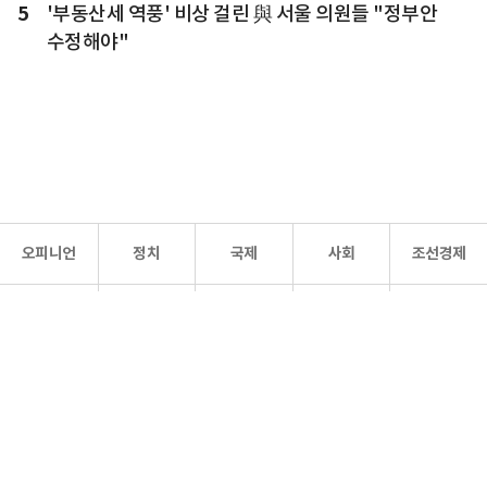
5
'부동산세 역풍' 비상 걸린 與 서울 의원들 "정부안
수정해야"
오피니언
정치
국제
사회
조선경제
문화·
조선
스포츠
건강
조선몰
연예
리더스
조선일보 공식 SNS