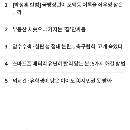
1
[박정훈 칼럼] 국방장관이 모택동 어록을 좌우명 삼은
나라
2
부동산 치솟으니 커지는 '집'안싸움
3
압수수색·심판 성 접대 논란... 축구협회, 고개 숙였다
4
스마트폰 배터리 유난히 빨리 닳는 분, 5가지 해결 방법
5
외교관·유학생이 낳은 아이도 美시민권 못 받아