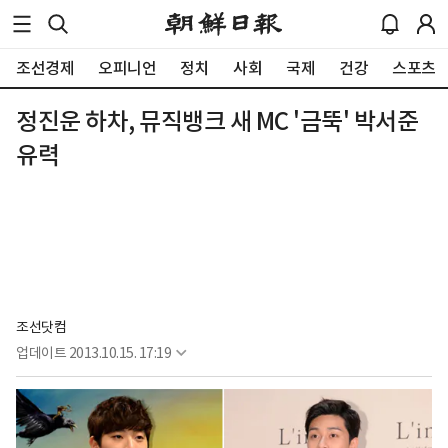
조선경제
오피니언
정치
사회
국제
건강
스포츠
정진운 하차, 뮤직뱅크 새 MC '금뚝' 박서준
유력
조선닷컴
업데이트
2013.10.15. 17:19