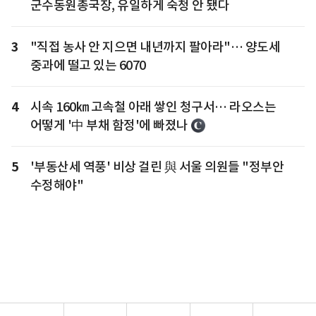
군수동원총국장, 유일하게 숙청 안 됐다
3
"직접 농사 안 지으면 내년까지 팔아라"… 양도세
중과에 떨고 있는 6070
4
시속 160㎞ 고속철 아래 쌓인 청구서… 라오스는
어떻게 '中 부채 함정'에 빠졌나
5
'부동산세 역풍' 비상 걸린 與 서울 의원들 "정부안
수정해야"