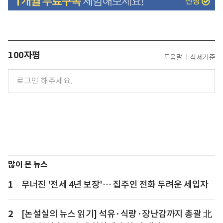
100자평
도움말
삭제기준
많이 본 뉴스
1
무너진 '전세 4년 보장'… 집주인 전화 두려운 세입자
2
[논설실의 뉴스 읽기] 석유·식량·장난감까지 총괄 北