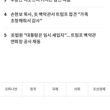
4
손현보 목사, 美 백악관서 트럼프 접견 "가족
초청해줘서 감사"
5
美법원 "대통령은 임시 세입자"... 트럼프 백악관
연회장 공사 제동
오피니언
정치
국제
사회
조선경제
문화·
조선
스포츠
건강
조선몰
연예
리더스