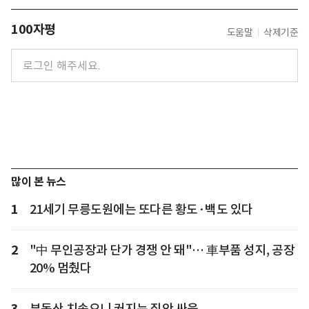
100자평
도움말
삭제기준
많이 본 뉴스
1
21세기 무릉도원에는 또다른 황도·백도 있다
2
"中 무인공장과 단가 경쟁 안 돼"… 車부품 성지, 공장
20% 멈췄다
3
부동산 치솟으니 커지는 집안 싸움