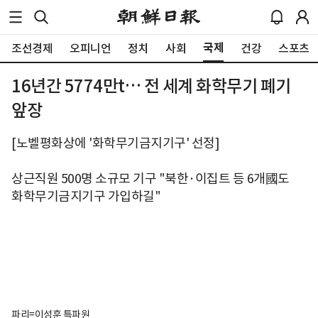
국제
조선경제
오피니언
정치
사회
건강
스포츠
16년간 5774만t… 전 세계 화학무기 폐기
앞장
[노벨평화상에 '화학무기금지기구' 선정]
상근직원 500명 소규모 기구 "북한·이집트 등 6개國도
화학무기금지기구 가입하길"
파리=이성훈 특파원