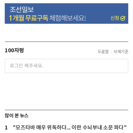
100자평
도움말
삭제기준
많이 본 뉴스
1
"모즈타바 매우 위독하다... 이란 수뇌부내 소문 파다"