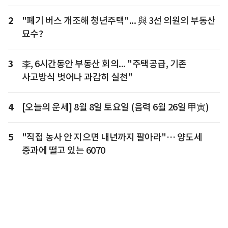
2
"폐기 버스 개조해 청년주택"... 與 3선 의원의 부동산
묘수?
3
李, 6시간동안 부동산 회의... "주택공급, 기존
사고방식 벗어나 과감히 실천"
4
[오늘의 운세] 8월 8일 토요일 (음력 6월 26일 甲寅)
5
"직접 농사 안 지으면 내년까지 팔아라"… 양도세
중과에 떨고 있는 6070