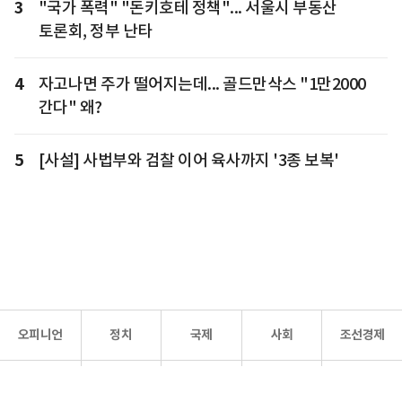
3
"국가 폭력" "돈키호테 정책"... 서울시 부동산
토론회, 정부 난타
4
자고나면 주가 떨어지는데... 골드만삭스 "1만2000
간다" 왜?
5
[사설] 사법부와 검찰 이어 육사까지 '3종 보복'
오피니언
정치
국제
사회
조선경제
문화·
조선
스포츠
건강
조선몰
연예
리더스