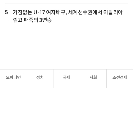
5
거침없는 U-17 여자배구, 세계선수권에서 이탈리아
꺾고 파죽의 3연승
오피니언
정치
국제
사회
조선경제
문화·
조선
스포츠
건강
조선몰
연예
리더스
조선일보 공식 SNS