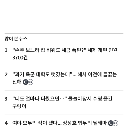
많이 본 뉴스
1
"손주 보느라 집 비워도 세금 폭탄?" 세제 개편 민원
3700건
2
"과거 육군 대학도 뺏겼는데"... 해사 이전에 들끓는
진해
3
"너도 얼마나 더웠으면…" 물놀이장서 수영 즐긴
구렁이
4
여야 모두의 적이 됐다... 정성호 법무의 딜레마