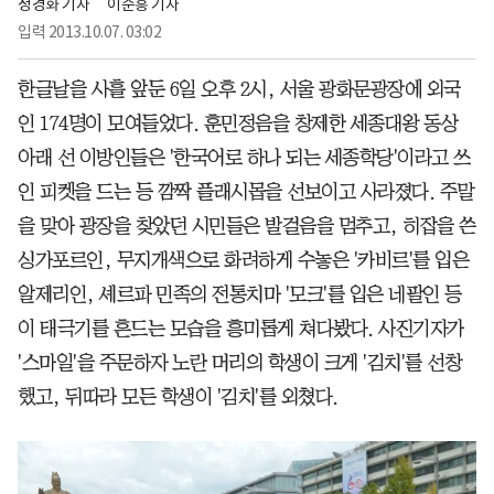
정경화 기자
이순흥 기자
입력
2013.10.07. 03:02
한글날을 사흘 앞둔 6일 오후 2시, 서울 광화문광장에 외국
인 174명이 모여들었다. 훈민정음을 창제한 세종대왕 동상
아래 선 이방인들은 '한국어로 하나 되는 세종학당'이라고 쓰
인 피켓을 드는 등 깜짝 플래시몹을 선보이고 사라졌다. 주말
을 맞아 광장을 찾았던 시민들은 발걸음을 멈추고, 히잡을 쓴
싱가포르인, 무지개색으로 화려하게 수놓은 '카비르'를 입은
알제리인, 셰르파 민족의 전통치마 '모크'를 입은 네팔인 등
이 태극기를 흔드는 모습을 흥미롭게 쳐다봤다. 사진기자가
'스마일'을 주문하자 노란 머리의 학생이 크게 '김치'를 선창
했고, 뒤따라 모든 학생이 '김치'를 외쳤다.