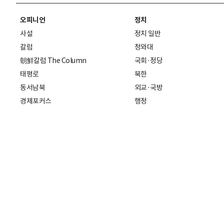
오피니언
정치
사설
정치 일반
칼럼
청와대
朝鮮칼럼 The Column
국회·정당
태평로
북한
동서남북
외교·국방
경제포커스
행정
만물상
에스프레소
국제
데스크에서
국제 일반
기자의 시각
미국
특파원 칼럼
중국
|
일본
기자수첩
아시아
팔면봉
유럽
ESSAY
중동·아프리카·중남미
전문가 칼럼
해외토픽