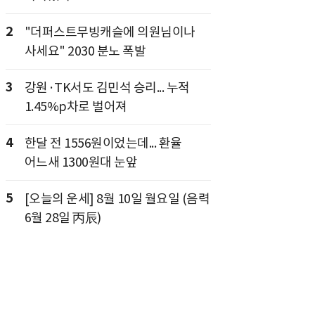
2
"더퍼스트무빙캐슬에 의원님이나
사세요" 2030 분노 폭발
3
강원·TK서도 김민석 승리... 누적
1.45%p차로 벌어져
4
한달 전 1556원이었는데... 환율
어느새 1300원대 눈앞
5
[오늘의 운세] 8월 10일 월요일 (음력
6월 28일 丙辰)