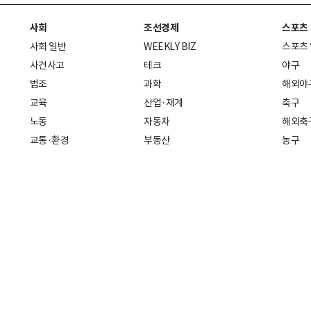
사회
조선경제
스포츠
사회 일반
WEEKLY BIZ
스포츠
사건사고
테크
야구
법조
과학
해외야
교육
산업·재계
축구
노동
자동차
해외축
교통·환경
부동산
농구
복지·의료
생활경제
배구
취업
중기·벤처
골프
피플
스타트업 취중잡담
스포츠
부음·인사
경제 일반
아무튼, 주말
머니
건강
전국
증권·금융
조선몰
국제경제
재테크