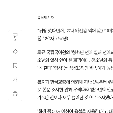
유석재 기자
"뒤땅 깠다면서. ㅈ나 배신감 먹어 갖고"(여
헐."(남자 고교생)
0
최근 국립국어원의 '청소년 언어 실태 언어
소년의 일상 언어 한 토막이다. 청소년의 욕설 중
'ㅈ 같다' '엠창' 등 성(性)적인 비속어가 
본지가 한국교총에 의뢰해 지난 1일부터 4일
로 설문 조사한 결과 우리나라 청소년의 일
가 2년 전보다 모두 늘어난 것으로 조사됐다
'학생 중 50% 이상이 욕설을 사용한다'고 대