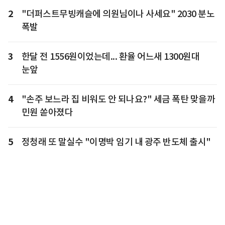
2
"더퍼스트무빙캐슬에 의원님이나 사세요" 2030 분노
폭발
3
한달 전 1556원이었는데... 환율 어느새 1300원대
눈앞
4
"손주 보느라 집 비워도 안 되나요?" 세금 폭탄 맞을까
민원 쏟아졌다
5
정청래 또 말실수 "이명박 임기 내 광주 반도체 출시"