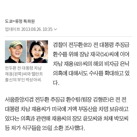
도쿄=류정 특파원
업데이트
2013.08.26. 10:35
검찰이 전두환(82) 전 대통령 추징금
환수를 위해 장남 재국(54)씨에 이어
차남 재용(49)씨의 해외 비자금 은닉
전두환 전 대통령 차남
의혹에 대해서도 수사를 확대하고 있
재용(왼쪽)씨와 탤런트
출신의 부인 박상아씨.
다.
서울중앙지검 전두환 추징금 환수팀(팀장 김형준)은 전 전
대통령 차남 재용씨가 미국에 거액 부동산을 차명 보유하고
있다는 의혹과 관련해 재용씨의 장모 윤모씨와 처제 박모씨
등 처가 식구들을 25일 소환 조사했다.