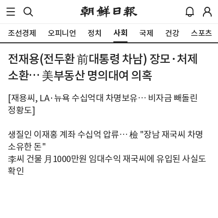
사회
조선경제
오피니언
정치
국제
건강
스포츠
전재용(전두환 前대통령 차남) 장모·처제
소환… 美부동산 명의대여 의혹
[재용씨, LA·뉴욕 수십억대 차명보유… 비자금 빼돌린
정황도]
생질인 이재홍 계좌 수십억 압류… 檢 "장남 재국씨 차명
소유한 돈"
李씨 건물 月1000만원 임대수익 재국씨에 유입된 사실도
확인