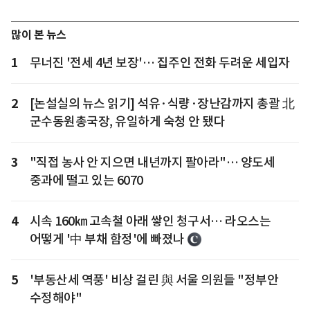
많이 본 뉴스
1
무너진 '전세 4년 보장'… 집주인 전화 두려운 세입자
2
[논설실의 뉴스 읽기] 석유·식량·장난감까지 총괄 北
군수동원총국장, 유일하게 숙청 안 됐다
3
"직접 농사 안 지으면 내년까지 팔아라"… 양도세
중과에 떨고 있는 6070
4
시속 160㎞ 고속철 아래 쌓인 청구서… 라오스는
어떻게 '中 부채 함정'에 빠졌나
5
'부동산세 역풍' 비상 걸린 與 서울 의원들 "정부안
수정해야"