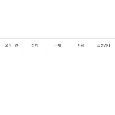
오피니언
정치
국제
사회
조선경제
문화·
조선
스포츠
건강
조선몰
연예
리더스
조선일보 공식 SNS
개인정보처리방침
사이트맵
Copyright 조선일보 All rights reserved. 무단 전재 및 재배포 금지.