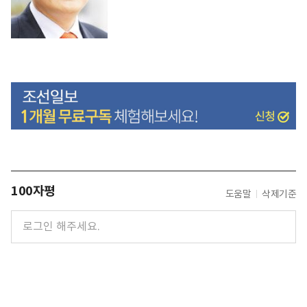
100자평
도움말
삭제기준