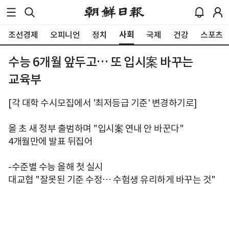
사회
조선경제
오피니언
정치
국제
건강
스포츠
수능 6개월 앞두고… 또 입시案 바꾸는
교육부
[각 대학 수시모집에서 '최저등급 기준' 변경하기로]
올 초 새 정부 출범하며 "입시案 연내 안 바꾼다"
4개월만에 발표 뒤집어
-수준별 수능 올해 첫 실시
대교협 "잘못된 기준 수정… 수험생 유리하게 바꾸는 것"