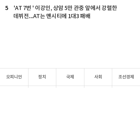
5
'AT 7번 ' 이강인, 상암 5만 관중 앞에서 강렬한
데뷔전...AT는 맨시티에 1대3 패배
오피니언
정치
국제
사회
조선경제
문화·
조선
스포츠
건강
조선몰
연예
리더스
조선일보 공식 SNS