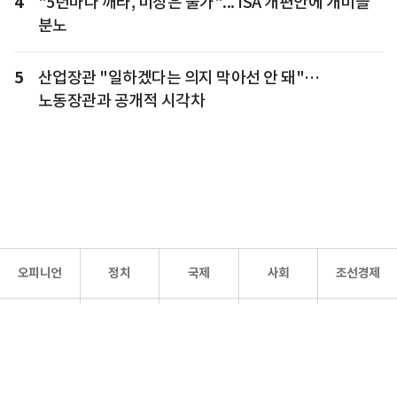
4
"5년마다 깨라, 미장은 불가"... ISA 개편안에 개미들
분노
5
산업장관 "일하겠다는 의지 막아선 안 돼"…
노동장관과 공개적 시각차
오피니언
정치
국제
사회
조선경제
문화·
조선
스포츠
건강
조선몰
연예
리더스
조선일보 공식 SNS