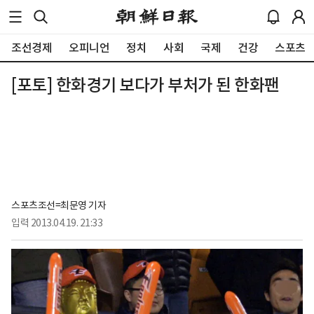
조선경제
오피니언
정치
사회
국제
건강
스포츠
[포토] 한화경기 보다가 부처가 된 한화팬
스포츠조선=최문영 기자
입력
2013.04.19. 21:33