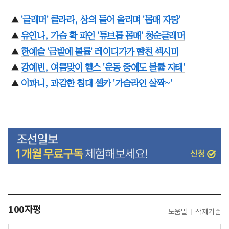
▲
'글래머' 클라라, 상의 들어 올리며 '몸매 자랑'
▲
유인나, 가슴 확 파인 '튜브톱 몸매' 청순글래머
▲
한예슬 '금발에 볼륨' 레이디가가 뺨친 섹시미
▲
강예빈, 여름맞이 헬스 '운동 중에도 볼륨 자태'
▲
이파니, 과감한 침대 셀카 '가슴라인 살짝~'
100자평
도움말
삭제기준