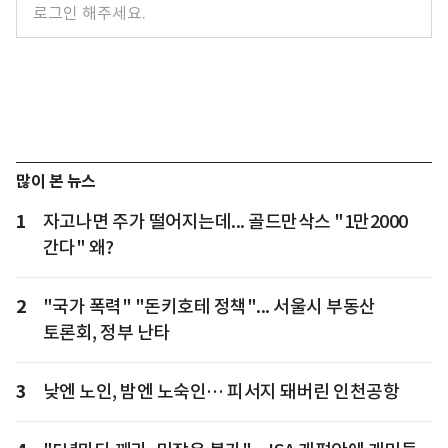
많이 본 뉴스
1
자고나면 주가 떨어지는데... 골드만삭스 "1만2000
간다" 왜?
2
"국가 폭력" "돈키호테 정책"... 서울시 부동산
토론회, 정부 난타
3
낮엔 노인, 밤엔 노숙인… 피서지 돼버린 인천공항