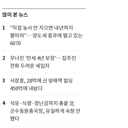
많이 본 뉴스
1
"직접 농사 안 지으면 내년까지
팔아라"… 양도세 중과에 떨고 있는
6070
2
무너진 '전세 4년 보장'… 집주인
전화 두려운 세입자
3
서장훈, 28억에 산 양재역 빌딩
450억에 내놨다
4
석유·식량·장난감까지 총괄 北
군수동원총국장, 유일하게 숙청 안
됐다