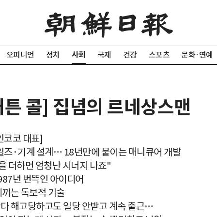
사회
오피니언
정치
국제
건강
스포츠
문화·연예
 커튼 콜] 집념의 르네상스맨
인코코 대표]
즈·기계 설계… 18년만에 붙이는 매니큐어 개발
을 더하면 엄청난 시너지 나죠"
1987년 번뜩인 아이디어
베끼는 독보적 기술
한다 해고당하고도 일당 안받고 계속 출근…