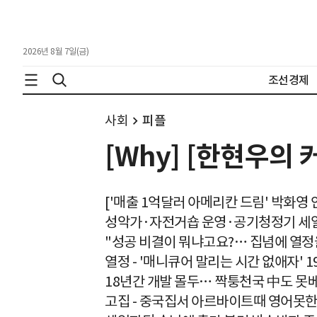
2026년 8월 7일(금)
조선경제
사회
피플
[Why] [한현우의
['매출 1억달러 아메리칸 드림' 박화영 
성악가·자전거숍 운영·공기청정기 세일
"성공 비결이 뭐냐고요?… 집념에 열정
열정 - '매니큐어 말리는 시간 없애자' 
18년간 개발 몰두… 짝퉁천국 中도 못
고집 - 중국집서 아르바이트때 영어못