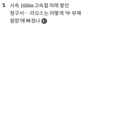
5
시속 160㎞ 고속철 아래 쌓인
청구서… 라오스는 어떻게 '中 부채
함정'에 빠졌나