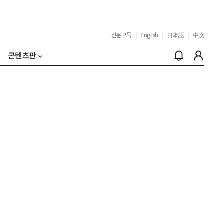
신문구독
|
English
|
日本語
|
中文
콘텐츠판