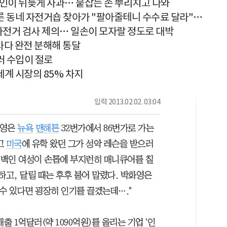
인이 뒤늦게 사과… 붙잡는 손 뿌리치고 나와
다른 동네 자전거숍 찾아가 "팔아줄테니 수수료 달라"…
자전거 검사 제의… 일손이 모자랄 정도로 대박
사다 완전 분해해 통달
러 수입이 절로
세계 시장의 85% 차지
입력
2013.02.02. 03:04
화영은
뉴욕
맨해튼
32번가에서 86번가로 가는
고
미국
에 유학 왔던 그가 성악 레슨을 받으러
탄 백인 여성이 손톱에 부지런히 매니큐어를 칠
하고, 달릴 때는 후후 불어 말렸다. 박화영은
수 있다면 굉장히 인기를 끌겠는데…."
매출 1억달러(약 1090억원)를 올리는 기업 '인