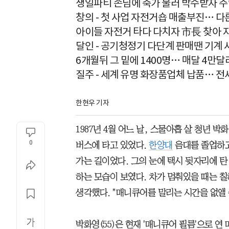
생일파티 손님에 축가 불러 박수받자 주
창의 - 첫 사업 자전거숍 매출부진… 
아이들 자전거 타다 다치자 市長 찾아 
달인 - 공기청정기 다단계 판매땐 기계 
6개월뒤 그 밑에 1400명… 매달 4만달
질주 - 세계 유명 화장품업체 납품… 전
한현우 기자
1987년 4월 어느 날, 스물아홉 살 청년 박
0
버스에 타고 있었다.
한양대
음대를 졸업하
가는 길이었다. 그의 눈에 택시 뒷자리에 
하는 모습이 보였다. 차가 멈춰있을 때는 칠
생각했다. "매니큐어를 말리는 시간을 없앨 
박화영(55)은 현재 '매니큐어 필름'으로 연 