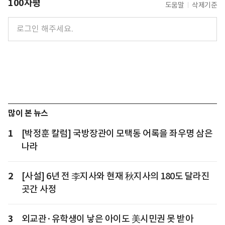
100자평
도움말
삭제기준
많이 본 뉴스
1
[박정훈 칼럼] 국방장관이 모택동 어록을 좌우명 삼은
나라
2
[사설] 6년 전 李지사와 현재 秋지사의 180도 달라진
곳간 사정
3
외교관·유학생이 낳은 아이도 美시민권 못 받아