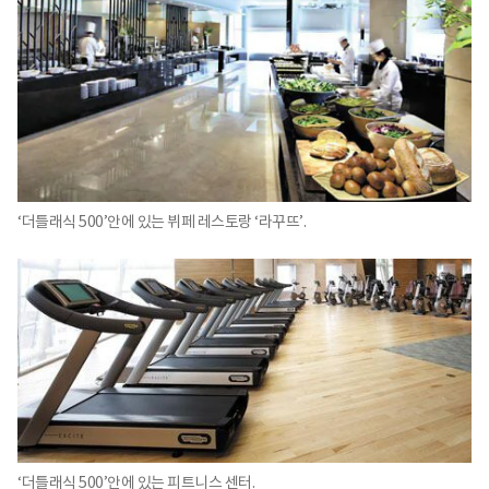
‘더틀래식 500’안에 있는 뷔페 레스토랑 ‘라꾸뜨’.
‘더틀래식 500’안에 있는 피트니스 센터.