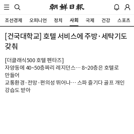
사회
조선경제
오피니언
정치
국제
건강
스포츠
[건국대학교] 호텔 서비스에 주방·세탁기도
갖춰
[더클래식500 호텔 펜타즈]
자양동에 40~50층짜리 레지던스… 8~20층은 호텔로
만들어
교통환경·전망·편의성 뛰어나… 스파 즐기다 골프 개인
강습도 받아