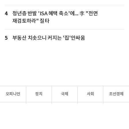
4
청년층 반발 'ISA 혜택 축소'에... 李 "전면
재검토하라" 질타
5
부동산 치솟으니 커지는 '집'안싸움
오피니언
정치
국제
사회
조선경제
문화·
조선
스포츠
건강
조선몰
연예
리더스