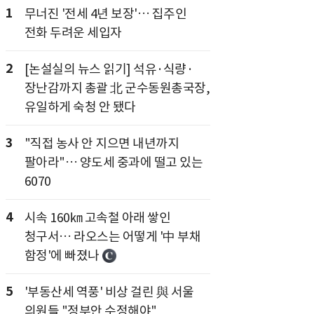
1
무너진 '전세 4년 보장'… 집주인
전화 두려운 세입자
2
[논설실의 뉴스 읽기] 석유·식량·
장난감까지 총괄 北 군수동원총국장,
유일하게 숙청 안 됐다
3
"직접 농사 안 지으면 내년까지
팔아라"… 양도세 중과에 떨고 있는
6070
4
시속 160㎞ 고속철 아래 쌓인
청구서… 라오스는 어떻게 '中 부채
함정'에 빠졌나
5
'부동산세 역풍' 비상 걸린 與 서울
의원들 "정부안 수정해야"