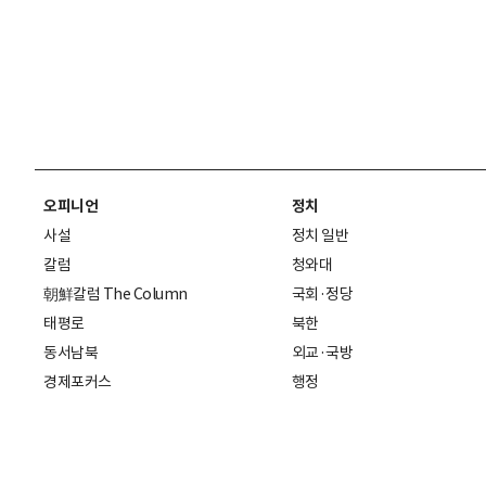
오피니언
정치
사설
정치 일반
칼럼
청와대
朝鮮칼럼 The Column
국회·정당
태평로
북한
동서남북
외교·국방
경제포커스
행정
만물상
에스프레소
국제
데스크에서
국제 일반