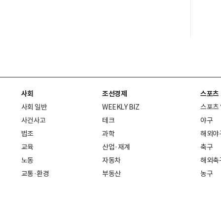
사회
조선경제
스포츠
사회 일반
WEEKLY BIZ
스포츠
사건사고
테크
야구
법조
과학
해외야
교육
산업·재계
축구
노동
자동차
해외축
교통·환경
부동산
농구
복지·의료
생활경제
배구
취업
중기·벤처
골프
피플
스타트업 취중잡담
스포츠