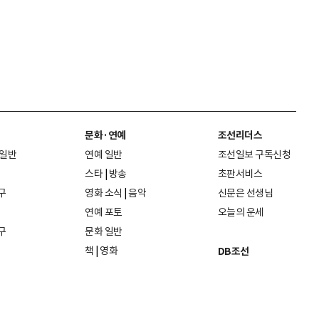
문화·연예
조선리더스
 일반
연예 일반
조선일보 구독신청
스타
|
방송
초판서비스
구
영화 소식
|
음악
신문은 선생님
연예 포토
오늘의 운세
구
문화 일반
책
|
영화
DB조선
음악
|
공연
지면 PDF보기
미술·전시
인물검색
포토
종교·학술
사진검색