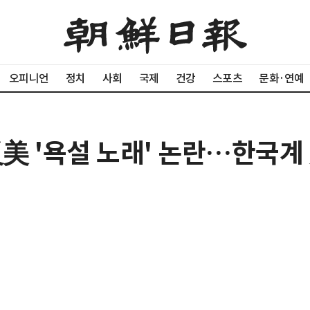
오피니언
정치
사회
국제
건강
스포츠
문화·연예
反美 '욕설 노래' 논란…한국계