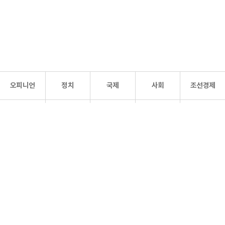
오피니언
정치
국제
사회
조선경제
문화·
조선
스포츠
건강
조선몰
연예
리더스
조선일보 공식 SNS
개인정보처리방침
사이트맵
Copyright 조선일보 All rights reserved. 무단 전재 및 재배포 금지.