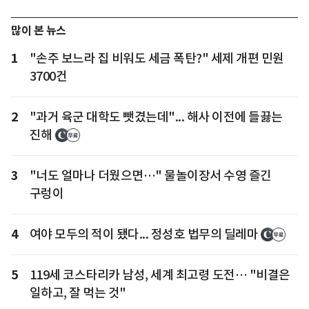
많이 본 뉴스
1
"손주 보느라 집 비워도 세금 폭탄?" 세제 개편 민원
3700건
2
"과거 육군 대학도 뺏겼는데"... 해사 이전에 들끓는
진해
3
"너도 얼마나 더웠으면…" 물놀이장서 수영 즐긴
구렁이
4
여야 모두의 적이 됐다... 정성호 법무의 딜레마
5
119세 코스타리카 남성, 세계 최고령 도전… "비결은
일하고, 잘 먹는 것"