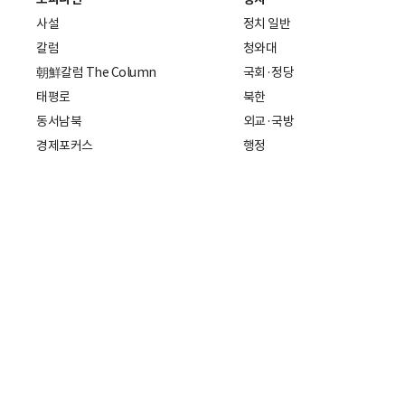
사설
정치 일반
칼럼
청와대
朝鮮칼럼 The Column
국회·정당
태평로
북한
동서남북
외교·국방
경제포커스
행정
만물상
에스프레소
국제
데스크에서
국제 일반
기자의 시각
미국
특파원 칼럼
중국
|
일본
기자수첩
아시아
팔면봉
유럽
ESSAY
중동·아프리카·중남미
전문가 칼럼
해외토픽