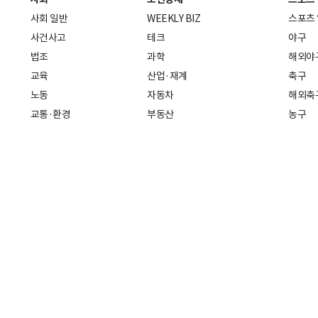
사회 일반
WEEKLY BIZ
스포츠
사건사고
테크
야구
법조
과학
해외야
교육
산업·재계
축구
노동
자동차
해외축
교통·환경
부동산
농구
복지·의료
생활경제
배구
취업
중기·벤처
골프
피플
스타트업 취중잡담
스포츠
부음·인사
경제 일반
아무튼, 주말
머니
건강
전국
증권·금융
조선몰
국제경제
재테크