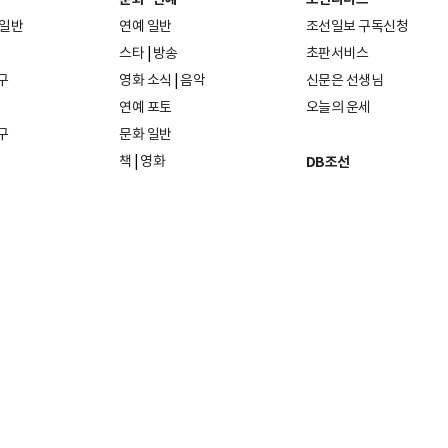
 일반
연예 일반
조선일보 구독신청
스타
|
방송
초판서비스
구
영화 소식
|
음악
신문은 선생님
연예 포토
오늘의 운세
구
문화 일반
책
|
영화
DB조선
음악
|
공연
지면 PDF보기
미술·전시
인물검색
포토
종교·학술
사진검색
방송·미디어
뉴스 라이브러리
건축·디자인
뉴스Q
패션·뷰티
뉴스레터
여행
|
음식·맛집
리빙