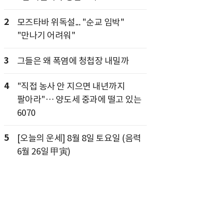
2
모즈타바 위독설... "순교 임박"
"만나기 어려워"
3
그들은 왜 폭염에 청첩장 내밀까
4
"직접 농사 안 지으면 내년까지
팔아라"… 양도세 중과에 떨고 있는
6070
5
[오늘의 운세] 8월 8일 토요일 (음력
6월 26일 甲寅)