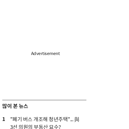
많이 본 뉴스
1
"폐기 버스 개조해 청년주택"... 與
3선 의원의 부동산 묘수?