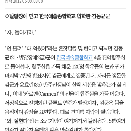
입력
2012.05.08. 03:08
◇발달장애 딛고 한국예술종합학교 입학한 김동균군
"자, 들어가라."
"안 틀려" "다 외웠어"라는 혼잣말을 몇 번이고 되뇌던 김동
균(21·발달장애2급)군이
한국예술종합학교
4층 관악합주실
로 들어선다. 합주실을 가득 채운 120명 학우들의 눈과 귀가
마지막 7번째 발표자인 김군에게로 집중된다. 자리를 정돈한
김군과 윤효린(35) 반주선생님이 살짝 시선을 맞추는가 싶더
니, 이내 '카르멘(Carmen)'의 선율이 합주실을 가득 메운다.
서정적으로 진행되던 플루트 연주가 빨라지자, 김군은 몸을
움직이며 감정을 표현한다. 때로 연미복 자락이 펄럭인다.
"와. 잘한다"라는 소곤거림이 여기저기서 들려온다. 5분여의
연주가 끝나자 우레와 같은 박수갈채가 쏟아진다.