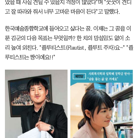
았을 때 사실 견딜 수 있을지 걱정이 많았다"며 "꿋꿋이 견디
고 잘 따라와 줘서 너무 고마운 마음이 든다"고 말했다.
한국예술종합학교에 들어오고 싶다는 꿈. 이제는 그 꿈을 이
룬 김군의 다음 목표는 무엇일까? 한 치의 망설임도 없이 소
리 높여 외친다. "풀루티스트(Flautist, 플루트 주자)요~" "플
루티스트는 짱이에요!!"