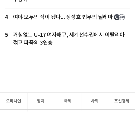
4
여야 모두의 적이 됐다... 정성호 법무의 딜레마
5
거침없는 U-17 여자배구, 세계선수권에서 이탈리아
꺾고 파죽의 3연승
오피니언
정치
국제
사회
조선경제
문화·
조선
스포츠
건강
조선몰
연예
리더스