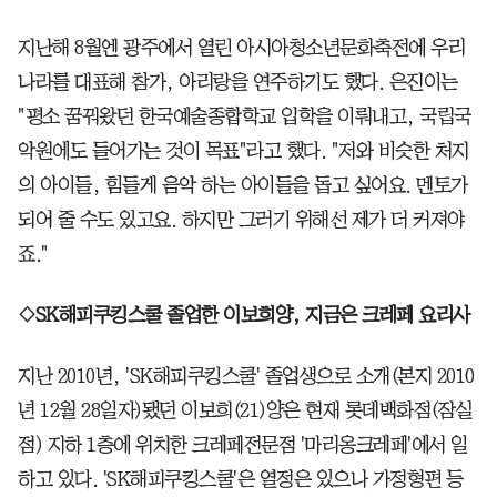
지난해 8월엔 광주에서 열린 아시아청소년문화축전에 우리
나라를 대표해 참가, 아리랑을 연주하기도 했다. 은진이는
"평소 꿈꿔왔던 한국예술종합학교 입학을 이뤄내고, 국립국
악원에도 들어가는 것이 목표"라고 했다. "저와 비슷한 처지
의 아이들, 힘들게 음악 하는 아이들을 돕고 싶어요. 멘토가
되어 줄 수도 있고요. 하지만 그러기 위해선 제가 더 커져야
죠."
◇SK해피쿠킹스쿨 졸업한 이보희양, 지금은 크레페 요리사
지난 2010년, 'SK해피쿠킹스쿨' 졸업생으로 소개(본지 2010
년 12월 28일자)됐던 이보희(21)양은 현재 롯데백화점(잠실
점) 지하 1층에 위치한 크레페전문점 '마리옹크레페'에서 일
하고 있다. 'SK해피쿠킹스쿨'은 열정은 있으나 가정형편 등