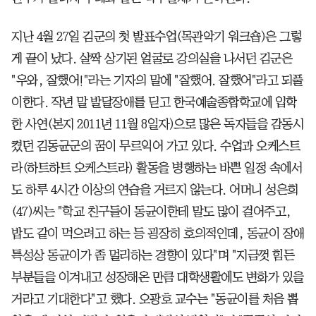
지난 4월 27일 김군의 첫 발표수업(목관악기 워크숍)은 그렇
게 끝이 났다. 살짝 상기된 얼굴로 강의실을 나서던 김군은
"우와, 잘했어!"라는 기자의 말에 "잘했어. 잘했어"라고 되풀
이한다. 작년 말 발달장애를 딛고 한국예술종합학교에 입학
한 사연(본지 2011년 11월 8일자)으로 많은 독자들을 감동시
켰던 김동균군의 꿈이 무르익어 가고 있다. 수업과 오케스트
라(하트하트 오케스트라) 활동을 병행하는 바쁜 일정 속에서
도 하루 4시간 이상의 연습을 거르지 않는다. 어머니 성은희
(47)씨는 "학교 친구들이 동균이한테 말도 많이 걸어주고,
밥도 같이 먹으려고 하는 등 굉장히 호의적인데, 동균이 장애
특성상 동균이가 좀 멀리하는 경향이 있다"며 "지금껏 힘든
부분들을 이겨내고 성장해온 만큼 대학생활에도 변화가 있을
거라고 기대한다"고 했다. 오광호 교수는 "동균이를 처음 뽑