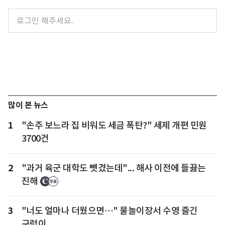
많이 본 뉴스
1
"손주 보느라 집 비워도 세금 폭탄?" 세제 개편 민원
3700건
2
"과거 육군 대학도 뺏겼는데"... 해사 이전에 들끓는
진해
3
"너도 얼마나 더웠으면…" 물놀이장서 수영 즐긴
구렁이