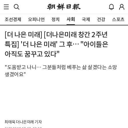
사회
조선경제
오피니언
정치
국제
건강
스포츠
[더 나은 미래] [더나은미래 창간 2주년
특집] '더 나은 미래' 그 후… "아이들은
아직도 꿈꾸고 있다"
"도움받고 나니… 그분들처럼 베푸는 삶 살겠다는 소망
생겼어요"
최태욱 더나은미래 기자