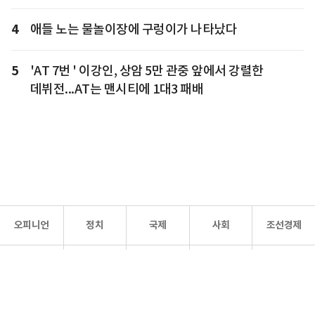
4
애들 노는 물놀이장에 구렁이가 나타났다
5
'AT 7번 ' 이강인, 상암 5만 관중 앞에서 강렬한
데뷔전...AT는 맨시티에 1대3 패배
오피니언
정치
국제
사회
조선경제
문화·
조선
스포츠
건강
조선몰
연예
리더스
조선일보 공식 SNS