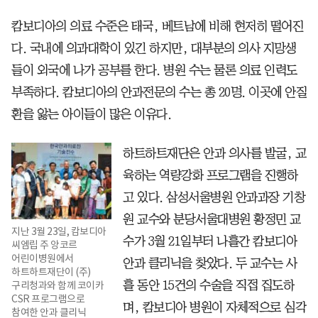
캄보디아의 의료 수준은 태국, 베트남에 비해 현저히 떨어진
다. 국내에 의과대학이 있긴 하지만, 대부분의 의사 지망생
들이 외국에 나가 공부를 한다. 병원 수는 물론 의료 인력도
부족하다. 캄보디아의 안과전문의 수는 총 20명. 이곳에 안질
환을 앓는 아이들이 많은 이유다.
하트하트재단은 안과 의사를 발굴, 교
육하는 역량강화 프로그램을 진행하
고 있다. 삼성서울병원 안과과장 기창
원 교수와 분당서울대병원 황정민 교
지난 3월 23일, 캄보디아
수가 3월 21일부터 나흘간 캄보디아
씨엠립 주 앙코르
어린이병원에서
안과 클리닉을 찾았다. 두 교수는 사
하트하트재단이 (주)
구리청과와 함께 코이카
흘 동안 15건의 수술을 직접 집도하
CSR 프로그램으로
며, 캄보디아 병원이 자체적으로 심각
참여한 안과 클리닉