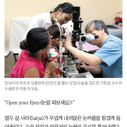
캄보디아 최초로 임플란트(안압조절 밸브 삽입)수술을 집도한 기창원 교수와
수술받은 아동의 모습.
"Open your Eyes(눈을 떠보세요)!"
열두 살 사탸(Satya)가 무겁게 내려앉은 눈꺼풀을 힘겹게 들