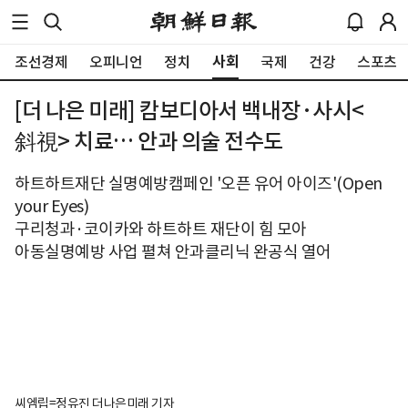
사회
조선경제
오피니언
정치
국제
건강
스포츠
[더 나은 미래] 캄보디아서 백내장·사시<
斜視> 치료… 안과 의술 전수도
하트하트재단 실명예방캠페인 '오픈 유어 아이즈'(Open
your Eyes)
구리청과·코이카와 하트하트 재단이 힘 모아
아동실명예방 사업 펼쳐 안과클리닉 완공식 열어
씨엠립=정유진 더나은미래 기자