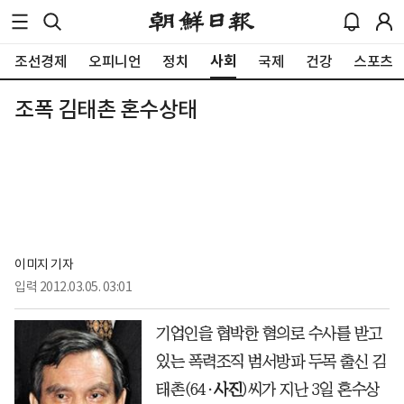
사회
조선경제
오피니언
정치
국제
건강
스포츠
조폭 김태촌 혼수상태
이미지 기자
입력
2012.03.05. 03:01
기업인을 협박한 혐의로 수사를 받고
있는 폭력조직 범서방파 두목 출신 김
태촌(64·
사진
)씨가 지난 3일 혼수상