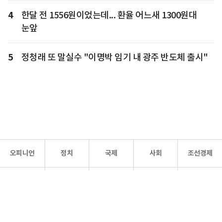
4
한달 전 1556원이었는데... 환율 어느새 1300원대
눈앞
5
정청래 또 말실수 "이명박 임기 내 광주 반도체 출시"
오피니언
정치
국제
사회
조선경제
문화·
조선
스포츠
건강
조선몰
연예
리더스
조선일보 공식 SNS