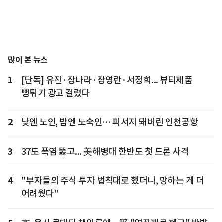
많이 본 뉴스
1
[단독] 유진·장나라·장영란·서정희... 뷰티제품
뻥튀기 광고 걸렸다
2
낮엔 노인, 밤엔 노숙인… 피서지 돼버린 인천공항
3
37도 폭염 뚫고... 美해병대 한반도 첫 드론 사격
4
"부자들의 주식 투자 법칙대로 했더니, 망하는 게 더
어려웠다"