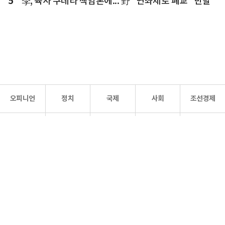
5
李, 육사 쿠데타 책임론에... 野 "연좌제로 폐교" 반발
오피니언
정치
국제
사회
조선경제
문화·
조선
스포츠
건강
조선몰
연예
리더스
조선일보 공식 SNS
개인정보처리방침
사이트맵
Copyright 조선일보 All rights reserved. 무단 전재 및 재배포 금지.