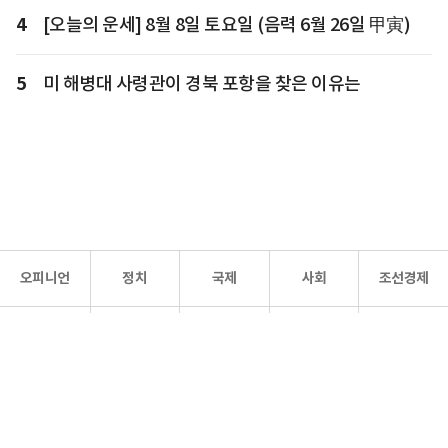
4
[오늘의 운세] 8월 8일 토요일 (음력 6월 26일 甲寅)
5
미 해병대 사령관이 경북 포항을 찾은 이유는
오피니언
정치
국제
사회
조선경제
문화·
조선
스포츠
건강
조선몰
연예
리더스
조선일보 공식 SNS