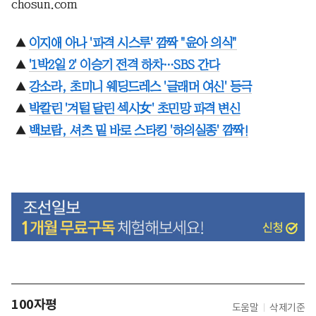
chosun.com
▲
이지애 아나 '파격 시스루' 깜짝 "윤아 의식"
▲
'1박2일 2' 이승기 전격 하차…SBS 간다
▲
강소라, 초미니 웨딩드레스 '글래머 여신' 등극
▲
박칼린 '겨털 달린 섹시女' 초민망 파격 변신
▲
백보람, 셔츠 밑 바로 스타킹 '하의실종' 깜짝!
100자평
도움말
삭제기준