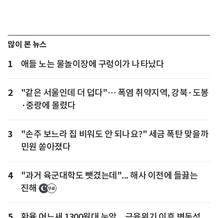
많이 본 뉴스
1
애들 노는 물놀이장에 구렁이가 나타났다
2
"같은 서울인데 더 덥다"… 폭염 취약지역, 강북·도봉
·중랑에 몰렸다
3
"손주 보느라 집 비워도 안 되나요?" 세금 폭탄 맞을까
민원 쏟아졌다
4
"과거 육군대학도 뺏겼는데"... 해사 이전에 들끓는
진해
5
환율 어느새 1300원대 눈앞... 금융위기 이후 변동성