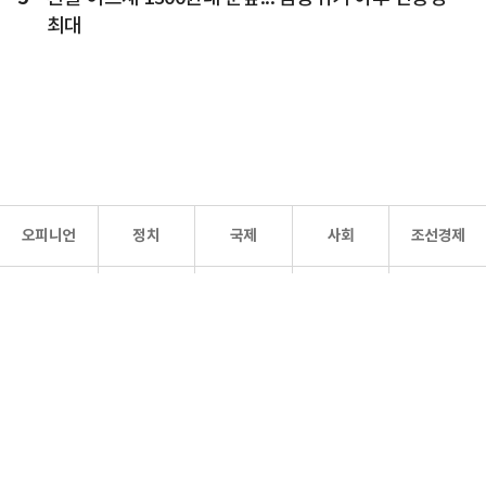
최대
오피니언
정치
국제
사회
조선경제
문화·
조선
스포츠
건강
조선몰
연예
리더스
조선일보 공식 SNS
개인정보처리방침
사이트맵