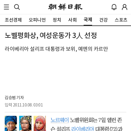
국제
조선경제
오피니언
정치
사회
건강
스포츠
노벨평화상, 여성운동가 3人 선정
라이베리아 설리프 대통령과 보위, 예멘의 카르만
김승범 기자
입력
2011.10.08. 03:01
노르웨이
노벨위원회는 7일 엘런 존
슨 설리프
라이베리아
대통령(72)과