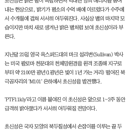
초신성은 늙은 별이 폭발하면서 막대한 양의 에너지를 뿜어
내는 현상으로, 밝기가 평소의 수억 배에 이르렀다가 수주에
서 수개월에 걸쳐 서서히 어두워진다. 사실상 별의 마지막 모
습이지만 마치 새로 생겨난 밝은 별처럼 보여 초신성이라 부
른다.
지난달 25일 영국 옥스퍼드대의 마크 설리번(Sullivan) 박사
는 미국 팔로마 천문대의 천체망원경을 원격 조종해 지구로
부터 약 2100만 광년(1광년은 빛이 1년 가는 거리) 떨어진 북
극곰자리의 'M101' 은하에서 초신성을 발견했다.
'PTF11kly'라고 이름 붙여진 이 초신성은 앞으로 1~2주 동안
급격히 밝아졌다가 서서히 어두워질 전망이다.
초신성은 국자 모양의 북두칠성에서 손잡이를 이루는 끝 두