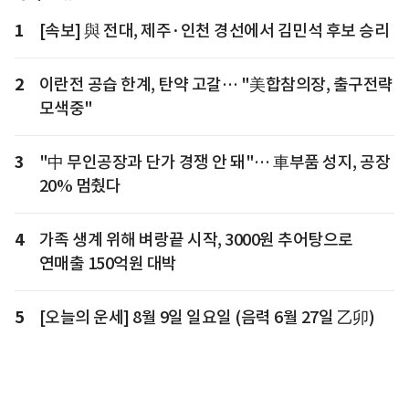
1
[속보] 與 전대, 제주·인천 경선에서 김민석 후보 승리
2
이란전 공습 한계, 탄약 고갈… "美합참의장, 출구전략
모색중"
3
"中 무인공장과 단가 경쟁 안 돼"… 車부품 성지, 공장
20% 멈췄다
4
가족 생계 위해 벼랑끝 시작, 3000원 추어탕으로
연매출 150억원 대박
5
[오늘의 운세] 8월 9일 일요일 (음력 6월 27일 乙卯)