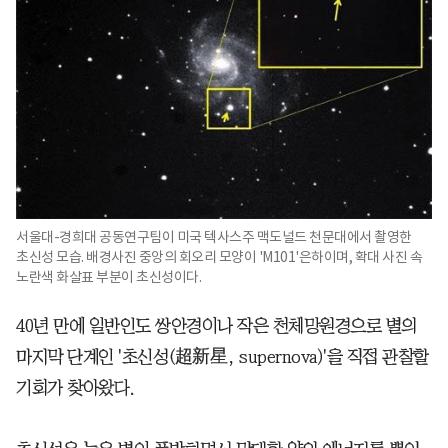
서울대-경희대 공동연구팀이 미국 텍사스주 맥도널드 천문대에서 촬영한
초신성 모습. 배경사진 중앙의 회오리 모양이 'M101'은하이며, 확대 사진 속
노란색 화살표 부분이 초신성이다.
40년 만에 일반인도 쌍안경이나 작은 천체망원경으로 별의
마지막 단계인 '초신성(超新星, supernova)'을 직접 관찰할
기회가 찾아왔다.