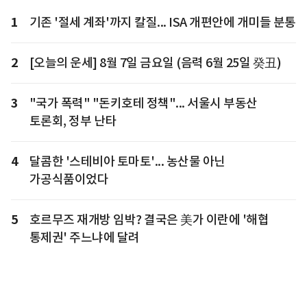
1
기존 '절세 계좌'까지 칼질... ISA 개편안에 개미들 분통
2
[오늘의 운세] 8월 7일 금요일 (음력 6월 25일 癸丑)
3
"국가 폭력" "돈키호테 정책"... 서울시 부동산
토론회, 정부 난타
4
달콤한 '스테비아 토마토'... 농산물 아닌
가공식품이었다
5
호르무즈 재개방 임박? 결국은 美가 이란에 '해협
통제권' 주느냐에 달려