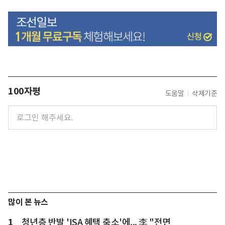
100자평
도움말
삭제기준
많이 본 뉴스
1
청년층 반발 'ISA 혜택 축소'에... 李 "전면