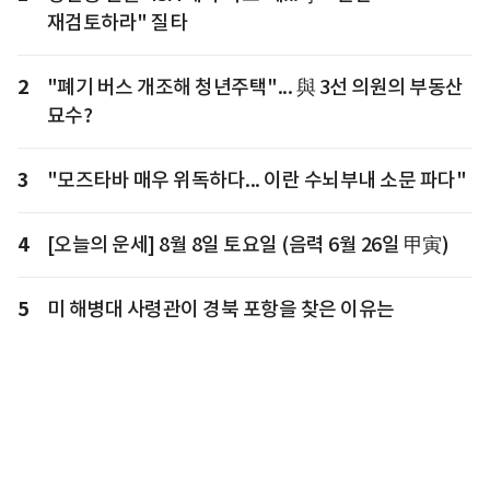
재검토하라" 질타
2
"폐기 버스 개조해 청년주택"... 與 3선 의원의 부동산
묘수?
3
"모즈타바 매우 위독하다... 이란 수뇌부내 소문 파다"
4
[오늘의 운세] 8월 8일 토요일 (음력 6월 26일 甲寅)
5
미 해병대 사령관이 경북 포항을 찾은 이유는