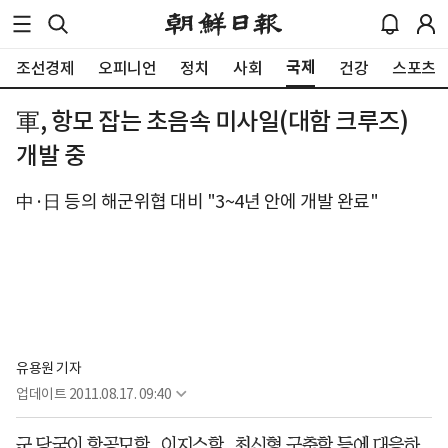
국제
조선경제
오피니언
정치
사회
건강
스포츠
軍, 항모 잡는 초음속 미사일(대함 크루즈)
개발 중
中·日 등의 해군위협 대비 "3~4년 안에 개발 완료"
유용원 기자
업데이트
2011.08.17. 09:40
군 당국이 항공모함, 이지스함, 최신형 구축함 등에 대응하