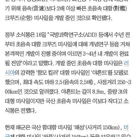
기 위해 음속(音速)보다 2배 이상 빠른 초음속 대함(對艦)
크루즈(순항) 미사일을 개발 중인 것으로 확인됐다.
정부 소식통은 16일 "국방과학연구소(ADD) 등에서 수년 전
부터 초음속 대함 크루즈 미사일에 대해 개념연구 등을 거쳐
본격적인 개발이 진행 중이며 이르면 3~4년 내 개발이 완료
될 전망"이라고 말했다. 개발 중인 초음속 대함 미사일은
러
시아
의 강력한 '항모 킬러' 대함 미사일인 '야혼트'를 모델로
했으며, 최대 속도 마하 2.5(음속의 2.5배), 사정거리 250~3
00km인 것으로 알려졌다. 야혼트는 길이 8.9m, 중량 3t의
대형 미사일이지만 국산 초음속 미사일은 이보다 작다고 소
식통은 전했다.
현재 해군은 국산 함대함 미사일 '해성'(사거리 150km),
미
국
제 대함 미사일 '하푼'(사거리 150km) 등을 보유하고 있으