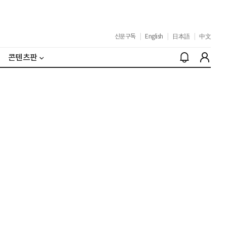
신문구독
|
English
|
日本語
|
中文
콘텐츠판