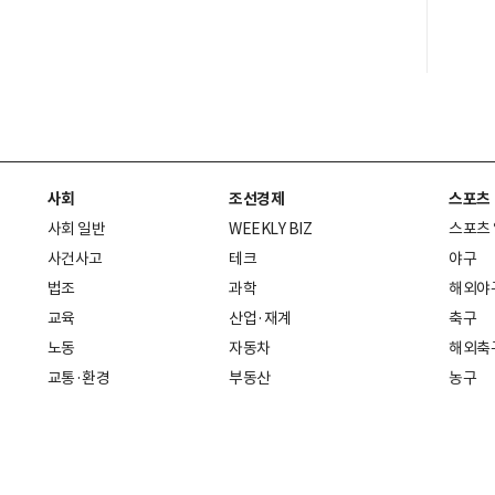
사회
조선경제
스포츠
사회 일반
WEEKLY BIZ
스포츠
사건사고
테크
야구
법조
과학
해외야
교육
산업·재계
축구
노동
자동차
해외축
교통·환경
부동산
농구
복지·의료
생활경제
배구
취업
중기·벤처
골프
피플
스타트업 취중잡담
스포츠