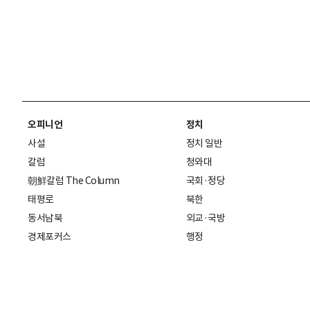
오피니언
정치
사설
정치 일반
칼럼
청와대
朝鮮칼럼 The Column
국회·정당
태평로
북한
동서남북
외교·국방
경제포커스
행정
만물상
에스프레소
국제
데스크에서
국제 일반