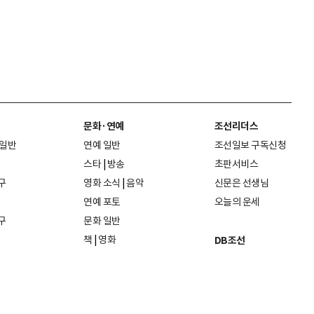
문화·연예
조선리더스
 일반
연예 일반
조선일보 구독신청
스타
|
방송
초판서비스
구
영화 소식
|
음악
신문은 선생님
연예 포토
오늘의 운세
구
문화 일반
책
|
영화
DB조선
음악
|
공연
지면 PDF보기
미술·전시
인물검색
포토
종교·학술
사진검색