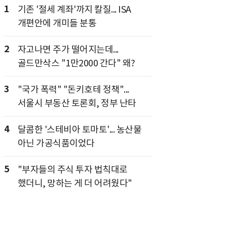
1
기존 '절세 계좌'까지 칼질... ISA
개편안에 개미들 분통
2
자고나면 주가 떨어지는데...
골드만삭스 "1만2000 간다" 왜?
3
"국가 폭력" "돈키호테 정책"...
서울시 부동산 토론회, 정부 난타
4
달콤한 '스테비아 토마토'... 농산물
아닌 가공식품이었다
5
"부자들의 주식 투자 법칙대로
했더니, 망하는 게 더 어려웠다"