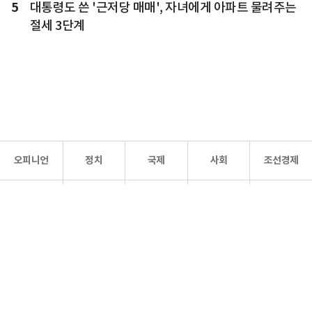
5
대통령도 쓴 '근저당 매매', 자녀에게 아파트 물려주는
절세 3단계
오피니언
정치
국제
사회
조선경제
문화·
조선
스포츠
건강
조선몰
연예
리더스
조선일보 공식 SNS
개인정보처리방침
사이트맵