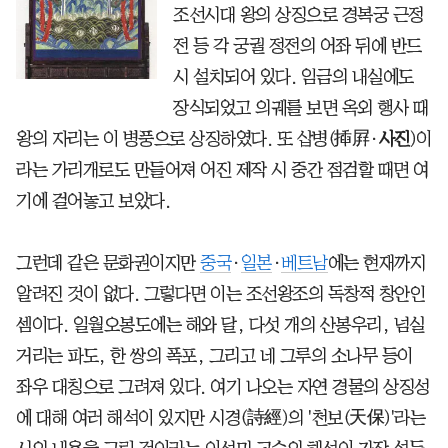
조선시대 왕의 상징으로 경복궁 근정
전 등 각 궁궐 정전의 어좌 뒤에 반드
시 설치되어 있다. 임금의 내실에도
장식되었고 의궤를 보면 옥외 행사 때
왕의 자리는 이 병풍으로 상징하였다. 또 삽병(揷屛·
사진
)이
라는 가리개로도 만들어져 어진 제작 시 중간 점검할 때면 여
기에 걸어놓고 보았다.
그런데 같은 문화권이지만
중국
·
일본
·
베트남
에는 현재까지
알려진 것이 없다. 그렇다면 이는 조선왕조의 독창적 창안인
셈이다. 일월오봉도에는 해와 달, 다섯 개의 산봉우리, 넘실
거리는 파도, 한 쌍의 폭포, 그리고 네 그루의 소나무 등이
좌우 대칭으로 그려져 있다. 여기 나오는 자연 경물의 상징성
에 대해 여러 해석이 있지만 시경(詩經)의 '천보(天保)'라는