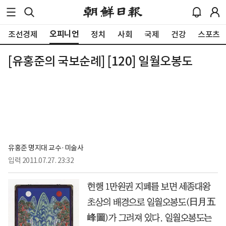
오피니언
조선경제
정치
사회
국제
건강
스포츠
[유홍준의 국보순례] [120] 일월오봉도
유홍준 명지대 교수·미술사
입력
2011.07.27. 23:32
현행 1만원권 지폐를 보면 세종대왕
초상의 배경으로 일월오봉도(日月五
峰圖)가 그려져 있다. 일월오봉도는