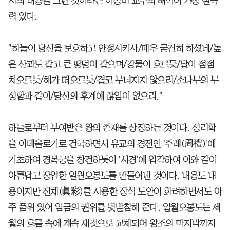
시의 내용을 그린 것이라는 이성미 교수의 해석이 가장 설득
력 있다.
"하늘이 당신을 보호하고 안정시키사/매우 굳건히 하셨네/높
은 산과도 같고 큰 땅덩이 같으며/강물이 흐르듯/달이 점점
차오르듯/해가 떠오르듯/결코 무너지지 않으리/소나무의 무
성함과 같이/당신의 후계에 끊임이 없으리."
하늘로부터 부여받은 왕의 존재를 상징하는 것이다. 성리학
을 이데올로기로 건국하면서 유교의 경전인 '주례(周禮)'에
기초하여 경복궁을 창건하듯이 '시경'에 입각하여 이와 같이
아름답고 장엄한 일월오봉도를 만들어낸 것이다. 내용도 내
용이지만 진채(眞彩)를 사용한 장식 도안이 화려하면서도 아
주 품위 있어 임금의 권위를 뒷받침해 준다. 일월오봉도는 세
월의 흐름 속에 계속 새것으로 교체되어 왕조의 마지막까지