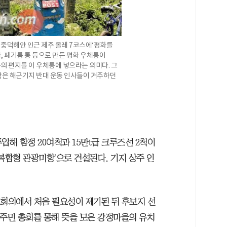
중덕해안 인근 제주 올레 7코스에‘평화를
, 폐기름 통 등으로 만든 평화 우체통이
의 편지를 이 우체통에 넣으라는 의미다. 그
막은 해군기지 반대 운동 인사들이 거주하던
투입해 함정 20여척과 15만t급 크루즈선 2척이
 복합형 관광미항'으로 건설된다. 기지 상주 인
모회의에서 처음 필요성이 제기된 뒤 후보지 선
년 주민 총회를 통해 뜻을 모은 강정마을의 유치