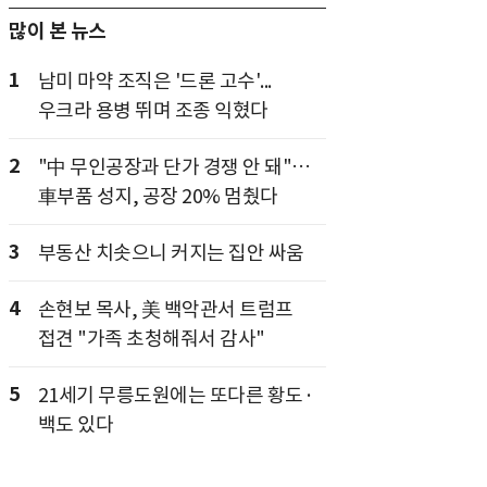
많이 본 뉴스
1
남미 마약 조직은 '드론 고수'...
우크라 용병 뛰며 조종 익혔다
2
"中 무인공장과 단가 경쟁 안 돼"…
車부품 성지, 공장 20% 멈췄다
3
부동산 치솟으니 커지는 집안 싸움
4
손현보 목사, 美 백악관서 트럼프
접견 "가족 초청해줘서 감사"
5
21세기 무릉도원에는 또다른 황도·
백도 있다