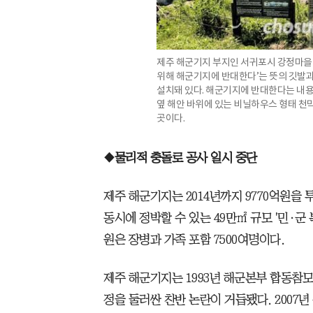
제주 해군기지 부지인 서귀포시 강정마을 
위해 해군기지에 반대한다’는 뜻의 깃발과
설치돼 있다. 해군기지에 반대한다는 내용
옆 해안 바위에 있는 비닐하우스 형태 천
곳이다.
◆물리적 충돌로 공사 일시 중단
제주 해군기지는 2014년까지 9770억원을 
동시에 정박할 수 있는 49만㎡ 규모 '민·군
원은 장병과 가족 포함 7500여명이다.
제주 해군기지는 1993년 해군본부 합동참
정을 둘러싼 찬반 논란이 거듭됐다. 2007