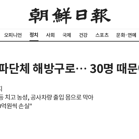
정치
오피니언
사회
국제
건강
스포츠
문화·연예
파단체 해방구로… 30명 때문
지
 치고 농성, 공사차량 출입 몸으로 막아
0억원씩 손실"