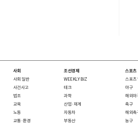
사회
조선경제
스포츠
사회 일반
WEEKLY BIZ
스포츠
사건사고
테크
야구
법조
과학
해외야
교육
산업·재계
축구
노동
자동차
해외축
교통·환경
부동산
농구
복지·의료
생활경제
배구
취업
중기·벤처
골프