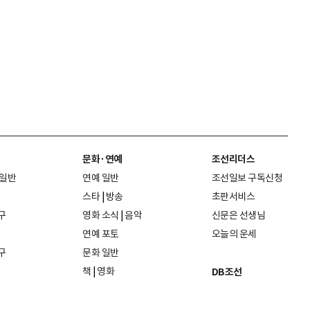
문화·연예
조선리더스
 일반
연예 일반
조선일보 구독신청
스타
|
방송
초판서비스
구
영화 소식
|
음악
신문은 선생님
연예 포토
오늘의 운세
구
문화 일반
책
|
영화
DB조선
음악
|
공연
지면 PDF보기
미술·전시
인물검색