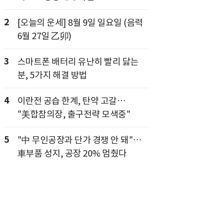
2
[오늘의 운세] 8월 9일 일요일 (음력
6월 27일 乙卯)
3
스마트폰 배터리 유난히 빨리 닳는
분, 5가지 해결 방법
4
이란전 공습 한계, 탄약 고갈…
"美합참의장, 출구전략 모색중"
5
"中 무인공장과 단가 경쟁 안 돼"…
車부품 성지, 공장 20% 멈췄다