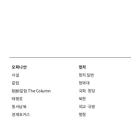
오피니언
정치
사설
정치 일반
칼럼
청와대
朝鮮칼럼 The Column
국회·정당
태평로
북한
동서남북
외교·국방
경제포커스
행정
만물상
에스프레소
국제