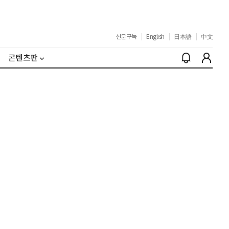
신문구독
|
English
|
日本語
|
中文
콘텐츠판