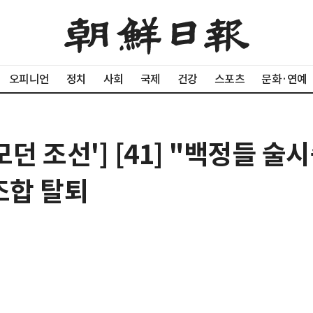
오피니언
정치
사회
국제
건강
스포츠
문화·연예
모던 조선'] [41] "백정들 
조합 탈퇴