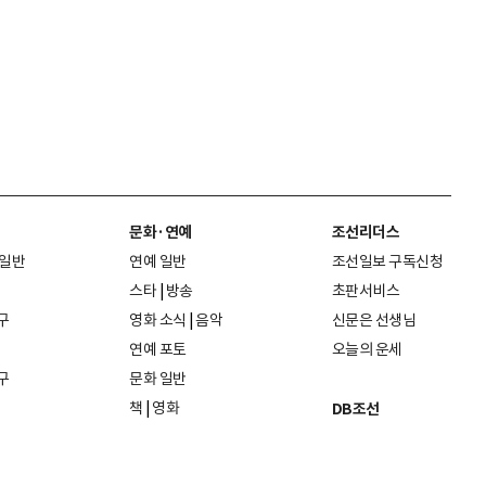
문화·연예
조선리더스
 일반
연예 일반
조선일보 구독신청
스타
|
방송
초판서비스
구
영화 소식
|
음악
신문은 선생님
연예 포토
오늘의 운세
구
문화 일반
책
|
영화
DB조선
음악
|
공연
지면 PDF보기
미술·전시
인물검색