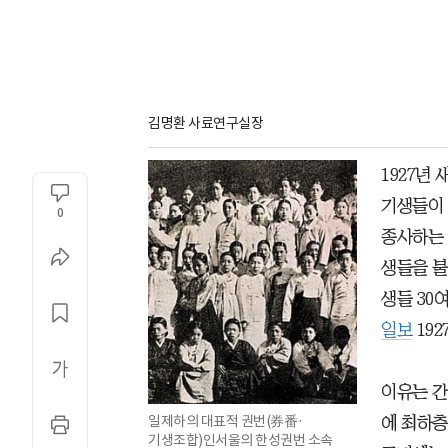
김명환 사료연구실장
1927년
기생들이 
0
종사하는 
생들을 불
생들 30
일보
192
이유는 간
일제하의 대표적 권번(券番·
에 최하층
기생조합)인서울의 한성권번 소속