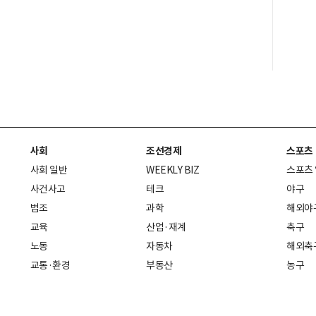
사회
조선경제
스포츠
사회 일반
WEEKLY BIZ
스포츠
사건사고
테크
야구
법조
과학
해외야
교육
산업·재계
축구
노동
자동차
해외축
교통·환경
부동산
농구
복지·의료
생활경제
배구
취업
중기·벤처
골프