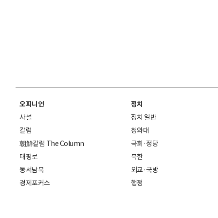
오피니언
정치
사설
정치 일반
칼럼
청와대
朝鮮칼럼 The Column
국회·정당
태평로
북한
동서남북
외교·국방
경제포커스
행정
만물상
에스프레소
국제