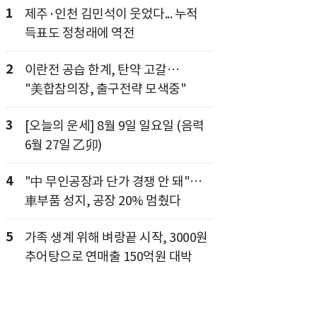
1
제주·인천 김민석이 웃었다... 누적
득표도 정청래에 역전
2
이란전 공습 한계, 탄약 고갈…
"美합참의장, 출구전략 모색중"
3
[오늘의 운세] 8월 9일 일요일 (음력
6월 27일 乙卯)
4
"中 무인공장과 단가 경쟁 안 돼"…
車부품 성지, 공장 20% 멈췄다
5
가족 생계 위해 벼랑끝 시작, 3000원
추어탕으로 연매출 150억원 대박