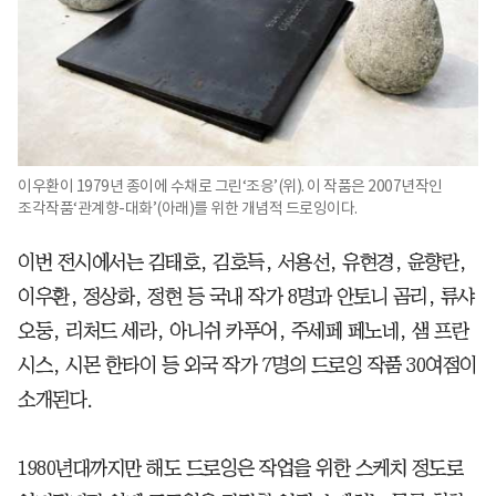
이우환이 1979년 종이에 수채로 그린‘조응’(위). 이 작품은 2007년작인
조각작품‘관계향-대화’(아래)를 위한 개념적 드로잉이다.
이번 전시에서는 김태호, 김호득, 서용선, 유현경, 윤향란,
이우환, 정상화, 정현 등 국내 작가 8명과 안토니 곰리, 류샤
오둥, 리처드 세라, 아니쉬 카푸어, 주세페 페노네, 샘 프란
시스, 시몬 한타이 등 외국 작가 7명의 드로잉 작품 30여점이
소개된다.
1980년대까지만 해도 드로잉은 작업을 위한 스케치 정도로