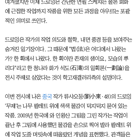
여겨졌지만 이제 드로잉은 간단한 연필 스케치는 물론 회화
에 근접한 작업까지 작품을 위한 모든 과정을 아우르는 포괄
적인 의미로 쓰인다.
드로잉은 작가의 작업 의도와 철학, 내면 풍경 등을 보여주는
숨겨진 일기장이다. 그 때문에 "법(法)은 어디에서 나왔는
가? 한 획에서 나왔다. 한 획이란 존재의 샘이요, 모습의 뿌
리다"라고 한 청나라 화가 석도(石濤)의 일획론(一劃論)을
전시 주제로 삼았다는 것이 학고재갤러리측의 설명이다.
이번 전시에 나온
중국
작가 류샤오둥(劉小東·48)의 드로잉
'무제'는 나무 팔레트 위에 색색 물감이 덕지덕지 묻어 있는
작품. 2009년 한국에 와 인왕산 그림을 그린 작가는 작업이
끝난 후 그림에 사용했던 물감을 손으로 찍어 발라 팔레트 위
에 작업 도중 머릿속에 떠올랐던 개념을 표현했다. 관객들은