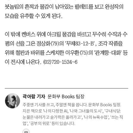
붓놀림의 흔적과 물감이 남아있는 팔레트를 보고 완성작의
모습을 유추할 수 있게 된다.
이 밖에 캔버스 위에 아크릴 물감을 바르고 무수히 수직과 수
평의 선을 그은 정상화(79)의 '무제83-12-B', 조각 작품을
위해 철판과 바위를 스케치한 이우환(75)의 '관계항-대화' 등
이 전시에 나온다. (02)720-1524~6
곽아람 기자
문화부 Books 팀장
주중엔 기사를 쓰고, 주말엔 책을 씁니다. 문화부 Books 팀장.
지은 책으로 '나의 다정한 AI, '나와 그녀들의 도시', '구내식당:
눈물은 내려가고 숟가락은 올라가고', '나의 뉴욕수업', '쓰는 직
업', '공부의 위로' 등이 있습니다.