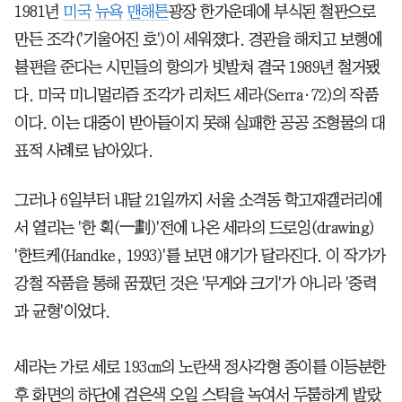
1981년
미국
뉴욕
맨해튼
광장 한가운데에 부식된 철판으로
만든 조각('기울어진 호')이 세워졌다. 경관을 해치고 보행에
불편을 준다는 시민들의 항의가 빗발쳐 결국 1989년 철거됐
다. 미국 미니멀리즘 조각가 리처드 세라(Serra·72)의 작품
이다. 이는 대중이 받아들이지 못해 실패한 공공 조형물의 대
표적 사례로 남아있다.
그러나 6일부터 내달 21일까지 서울 소격동 학고재갤러리에
서 열리는 '한 획(一劃)'전에 나온 세라의 드로잉(drawing)
'한트케(Handke, 1993)'를 보면 얘기가 달라진다. 이 작가가
강철 작품을 통해 꿈꿨던 것은 '무게와 크기'가 아니라 '중력
과 균형'이었다.
세라는 가로 세로 193㎝의 노란색 정사각형 종이를 이등분한
후 화면의 하단에 검은색 오일 스틱을 녹여서 두툼하게 발랐