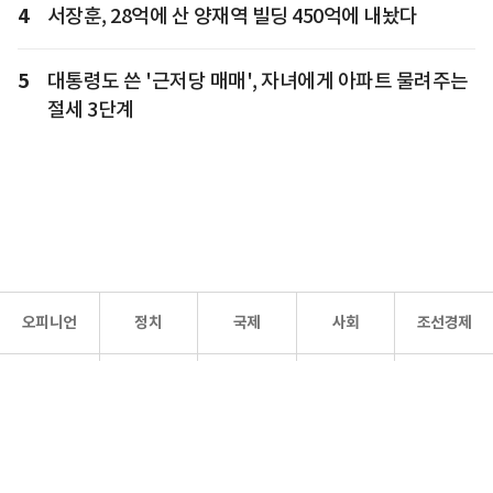
4
서장훈, 28억에 산 양재역 빌딩 450억에 내놨다
5
대통령도 쓴 '근저당 매매', 자녀에게 아파트 물려주는
절세 3단계
오피니언
정치
국제
사회
조선경제
문화·
조선
스포츠
건강
조선몰
연예
리더스
조선일보 공식 SNS