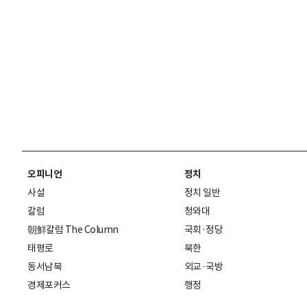
오피니언
정치
사설
정치 일반
칼럼
청와대
朝鮮칼럼 The Column
국회·정당
태평로
북한
동서남북
외교·국방
경제포커스
행정
만물상