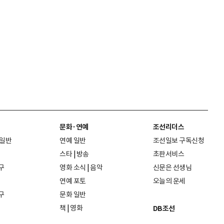
문화·연예
조선리더스
 일반
연예 일반
조선일보 구독신청
스타
|
방송
초판서비스
구
영화 소식
|
음악
신문은 선생님
연예 포토
오늘의 운세
구
문화 일반
책
|
영화
DB조선
음악
|
공연
지면 PDF보기