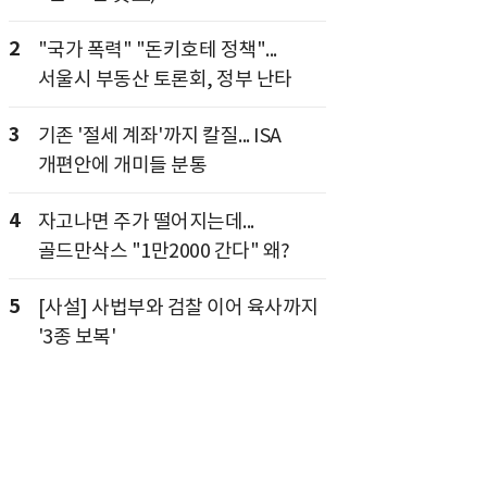
2
"국가 폭력" "돈키호테 정책"...
서울시 부동산 토론회, 정부 난타
3
기존 '절세 계좌'까지 칼질... ISA
개편안에 개미들 분통
4
자고나면 주가 떨어지는데...
골드만삭스 "1만2000 간다" 왜?
5
[사설] 사법부와 검찰 이어 육사까지
'3종 보복'