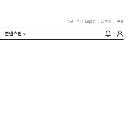
신문구독
|
English
|
日本語
|
中文
콘텐츠판