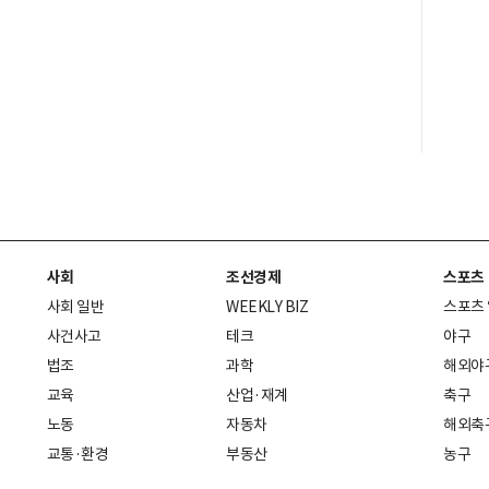
사회
조선경제
스포츠
사회 일반
WEEKLY BIZ
스포츠
사건사고
테크
야구
법조
과학
해외야
교육
산업·재계
축구
노동
자동차
해외축
교통·환경
부동산
농구
복지·의료
생활경제
배구