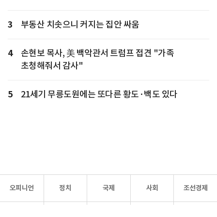
3
부동산 치솟으니 커지는 집안 싸움
4
손현보 목사, 美 백악관서 트럼프 접견 "가족
초청해줘서 감사"
5
21세기 무릉도원에는 또다른 황도·백도 있다
오피니언
정치
국제
사회
조선경제
문화·
조선
스포츠
건강
조선몰