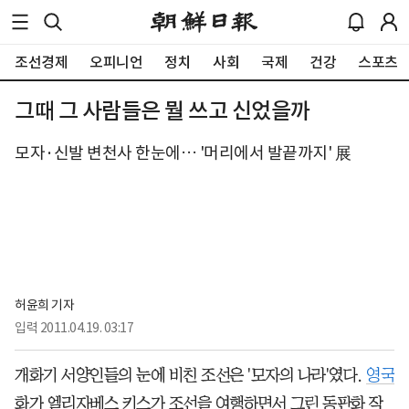
조선경제
오피니언
정치
사회
국제
건강
스포츠
그때 그 사람들은 뭘 쓰고 신었을까
모자·신발 변천사 한눈에… '머리에서 발끝까지' 展
허윤희 기자
입력
2011.04.19. 03:17
개화기 서양인들의 눈에 비친 조선은 '모자의 나라'였다.
영국
화가 엘리자베스 키스가 조선을 여행하면서 그린 동판화 작