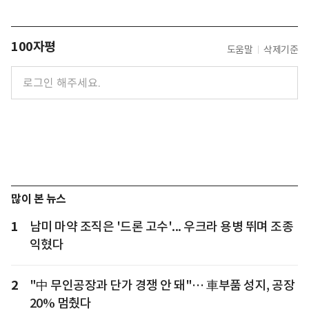
100자평
도움말
삭제기준
많이 본 뉴스
1
남미 마약 조직은 '드론 고수'... 우크라 용병 뛰며 조종
익혔다
2
"中 무인공장과 단가 경쟁 안 돼"… 車부품 성지, 공장
20% 멈췄다