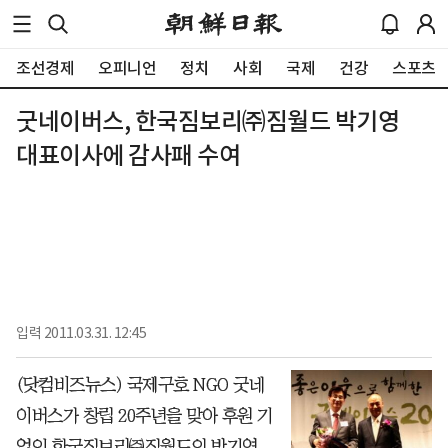
조선경제
오피니언
정치
사회
국제
건강
스포츠
굿네이버스, 한국짐보리㈜짐월드 박기영
대표이사에 감사패 수여
입력
2011.03.31. 12:45
(닷컴비즈뉴스) 국제구호 NGO 굿네
이버스가 창립 20주년을 맞아 후원 기
업인 한국짐보리㈜짐월드의 박기영