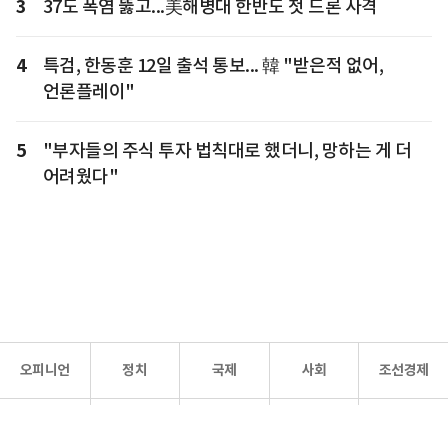
3
37도 폭염 뚫고...美해병대 한반도 첫 드론 사격
4
특검, 한동훈 12일 출석 통보... 韓 "받은적 없어,
언론플레이"
5
"부자들의 주식 투자 법칙대로 했더니, 망하는 게 더
어려웠다"
오피니언
정치
국제
사회
조선경제
문화·
조선
스포츠
건강
조선몰
연예
리더스