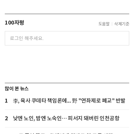
100자평
도움말
삭제기준
많이 본 뉴스
1
李, 육사 쿠데타 책임론에... 野 "연좌제로 폐교" 반발
2
낮엔 노인, 밤엔 노숙인… 피서지 돼버린 인천공항