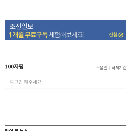
100자평
도움말
삭제기준