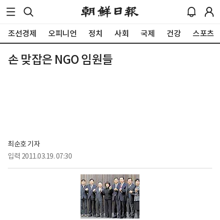
조선경제
오피니언
정치
사회
국제
건강
스포츠
손 맞잡은 NGO 임원들
최순호 기자
입력
2011.03.19. 07:30