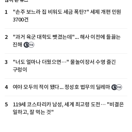
많이 본 뉴스
1
"손주 보느라 집 비워도 세금 폭탄?" 세제 개편 민원
3700건
2
"과거 육군 대학도 뺏겼는데"... 해사 이전에 들끓는
진해
3
"너도 얼마나 더웠으면…" 물놀이장서 수영 즐긴
구렁이
4
여야 모두의 적이 됐다... 정성호 법무의 딜레마
5
119세 코스타리카 남성, 세계 최고령 도전… "비결은
일하고, 잘 먹는 것"