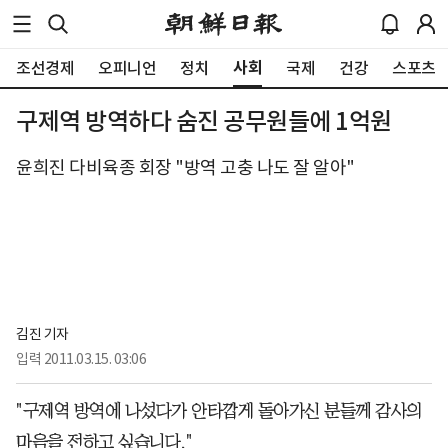
사회
조선경제
오피니언
정치
국제
건강
스포츠
구제역 방역하다 숨진 공무원들에 1억원
윤희진 다비육종 회장 "방역 고충 나도 잘 알아"
김진 기자
입력
2011.03.15. 03:06
"구제역 방역에 나섰다가 안타깝게 돌아가신 분들께 감사의
마음을 전하고 싶습니다."