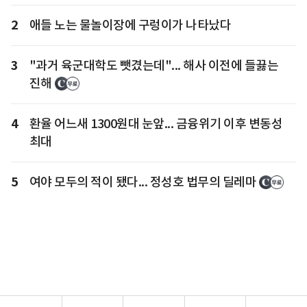
2
애들 노는 물놀이장에 구렁이가 나타났다
3
"과거 육군대학도 뺏겼는데"... 해사 이전에 들끓는
진해
4
환율 어느새 1300원대 눈앞... 금융위기 이후 변동성
최대
5
여야 모두의 적이 됐다... 정성호 법무의 딜레마