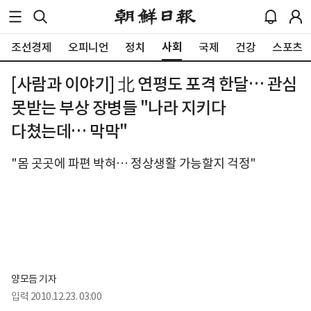
사회
조선경제
오피니언
정치
국제
건강
스포츠
[사람과 이야기] 北 연평도 포격 한달… 관심
못받는 부상 장병들 "나라 지키다
다쳤는데… 막막"
"몸 곳곳에 파편 박혀… 정상생활 가능할지 걱정"
양모듬 기자
입력
2010.12.23. 03:00