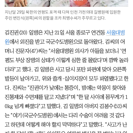
지난달 29일 북한의 연평도 포격 때 다쳐 인천 가천의대 길병원에 입원한
주민 변진식(왼쪽)씨의 왼팔을 조카 최병수씨가 주무르고 있다.
김진권(20) 일병은 지난 21일 서울 종로구 연건동
서울대병
원
에서 외진을 받고 국군수도병원으로 돌아왔다. 김씨의 어
머니 진문자(47)씨는 "서울대병원 의사가 아들을 보더니 '연
평도 부상 장병의 상태가 이렇게 심한 줄 몰랐다'며 깜짝 놀라
더라"고 했다. 김 일병은 사고 당시 포탄 파편에 맞아 오른쪽
발등이 날아가고, 위와 쓸개·십이지장이 모두 파열됐다고 한
다. 진씨는 "진권이가 낮에는 통증이, 밤에는 악몽이 찾아와
진통제와 수면제를 달고 지냈다"며 "한 달 사이에 몸무게가 1
0kg 넘게 빠졌다"고 말했다. 김 일병의 아버지 김봉수(52)씨
는 "여기(국군수도병원)에서는 다리 수술이 어려울 것 같다
고 하던데 어떻게 해야 할지 막막하다"고 말했다. "사고가 난