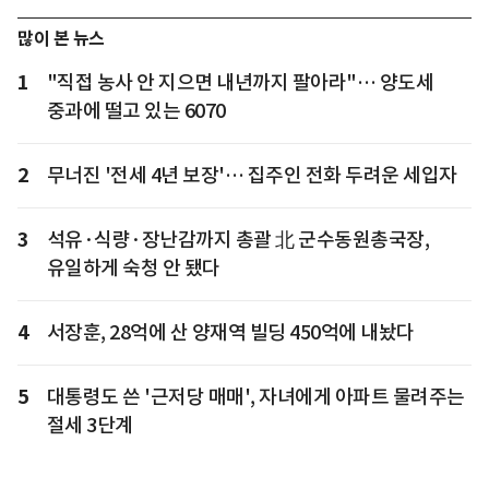
많이 본 뉴스
1
"직접 농사 안 지으면 내년까지 팔아라"… 양도세
중과에 떨고 있는 6070
2
무너진 '전세 4년 보장'… 집주인 전화 두려운 세입자
3
석유·식량·장난감까지 총괄 北 군수동원총국장,
유일하게 숙청 안 됐다
4
서장훈, 28억에 산 양재역 빌딩 450억에 내놨다
5
대통령도 쓴 '근저당 매매', 자녀에게 아파트 물려주는
절세 3단계