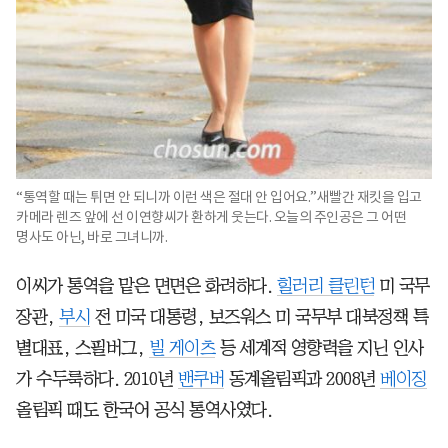
“통역할 때는 튀면 안 되니까 이런 색은 절대 안 입어요.”새빨간 재킷을 입고
카메라 렌즈 앞에 선 이연향씨가 환하게 웃는다. 오늘의 주인공은 그 어떤
명사도 아닌, 바로 그녀니까.
이씨가 통역을 맡은 면면은 화려하다.
힐러리 클린턴
미 국무
장관,
부시
전 미국 대통령, 보즈워스 미 국무부 대북정책 특
별대표, 스필버그,
빌 게이츠
등 세계적 영향력을 지닌 인사
가 수두룩하다. 2010년
밴쿠버
동계올림픽과 2008년
베이징
올림픽 때도 한국어 공식 통역사였다.