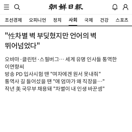
사회
조선경제
오피니언
정치
국제
건강
스포츠
"性차별 벽 부딪혔지만 언어의 벽
뛰어넘었다"
오바마·클린턴·스필버그… 세계 유명 인사들 통역한
이연향씨
방송 PD 입사시험 땐 "여자에겐 원서 못내줘"
통역사 길 들어섰을 땐 "애 엄마가 왜 직장을…"
작년 美 국무부 채용돼 "차별이 내 인생 바꾼셈"