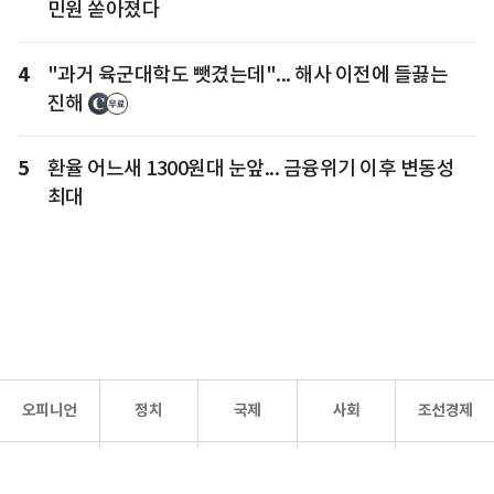
민원 쏟아졌다
4
"과거 육군대학도 뺏겼는데"... 해사 이전에 들끓는
진해
5
환율 어느새 1300원대 눈앞... 금융위기 이후 변동성
최대
오피니언
정치
국제
사회
조선경제
문화·
조선
스포츠
건강
조선몰
연예
리더스