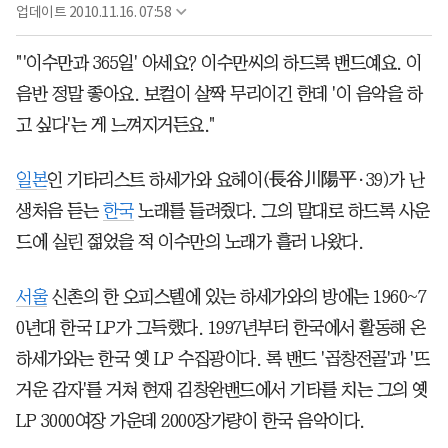
업데이트
2010.11.16. 07:58
"'이수만과 365일' 아세요? 이수만씨의 하드록 밴드예요. 이
음반 정말 좋아요. 보컬이 살짝 무리이긴 한데 '이 음악을 하
고 싶다'는 게 느껴지거든요."
일본
인 기타리스트 하세가와 요헤이(長谷川陽平·39)가 난
생처음 듣는
한국
노래를 들려줬다. 그의 말대로 하드록 사운
드에 실린 젊었을 적 이수만의 노래가 흘러 나왔다.
서울
신촌의 한 오피스텔에 있는 하세가와의 방에는 1960~7
0년대 한국 LP가 그득했다. 1997년부터 한국에서 활동해 온
하세가와는 한국 옛 LP 수집광이다. 록 밴드 '곱창전골'과 '뜨
거운 감자'를 거쳐 현재 김창완밴드에서 기타를 치는 그의 옛
LP 3000여장 가운데 2000장가량이 한국 음악이다.