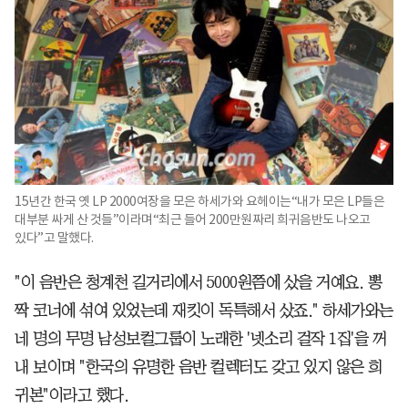
15년간 한국 옛 LP 2000여장을 모은 하세가와 요헤이는“내가 모은 LP들은
대부분 싸게 산 것들”이라며“최근 들어 200만원짜리 희귀음반도 나오고
있다”고 말했다.
"이 음반은 청계천 길거리에서 5000원쯤에 샀을 거예요. 뽕
짝 코너에 섞여 있었는데 재킷이 독특해서 샀죠." 하세가와는
네 명의 무명 남성보컬그룹이 노래한 '넷소리 걸작 1집'을 꺼
내 보이며 "한국의 유명한 음반 컬렉터도 갖고 있지 않은 희
귀본"이라고 했다.