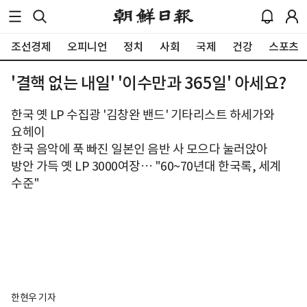
조선경제
오피니언
정치
사회
국제
건강
스포츠
'결핵 없는 내일' '이수만과 365일' 아세요?
한국 옛 LP 수집광 '김창완 밴드' 기타리스트 하세가와
요헤이
한국 음악에 푹 빠진 일본인 음반 사 모으다 눌러앉아
방안 가득 옛 LP 3000여장… "60~70년대 한국록, 세계
수준"
한현우 기자