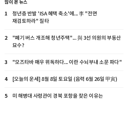
많이 본 뉴스
1
청년층 반발 'ISA 혜택 축소'에... 李 "전면
재검토하라" 질타
2
"폐기 버스 개조해 청년주택"... 與 3선 의원의 부동산
묘수?
3
"모즈타바 매우 위독하다... 이란 수뇌부내 소문 파다"
4
[오늘의 운세] 8월 8일 토요일 (음력 6월 26일 甲寅)
5
미 해병대 사령관이 경북 포항을 찾은 이유는