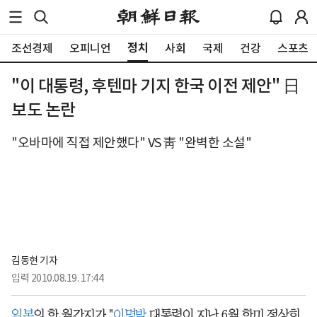
정치
조선경제
오피니언
사회
국제
건강
스포츠
"이 대통령, 후텐마 기지 한국 이전 제안" 日
보도 논란
"오바마에 직접 제안했다" VS 靑 "완벽한 소설"
김동현 기자
입력
2010.08.19. 17:44
일본
의 한 월간지가 "
이명박
대통령이 지난 6월 한미 정상회