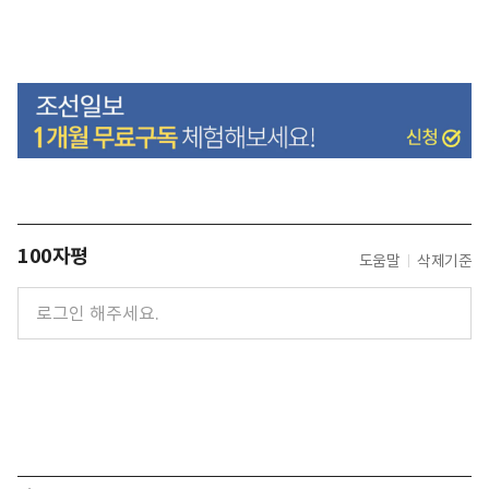
100자평
도움말
삭제기준