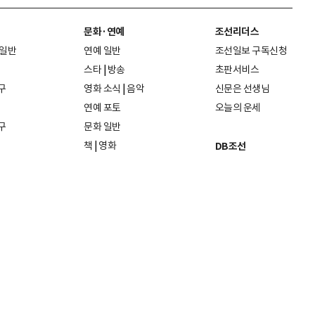
문화·연예
조선리더스
 일반
연예 일반
조선일보 구독신청
스타
|
방송
초판서비스
구
영화 소식
|
음악
신문은 선생님
연예 포토
오늘의 운세
구
문화 일반
책
|
영화
DB조선
음악
|
공연
지면 PDF보기
미술·전시
인물검색
포토
종교·학술
사진검색
방송·미디어
뉴스 라이브러리
건축·디자인
뉴스Q
패션·뷰티
뉴스레터
여행
|
음식·맛집
리빙