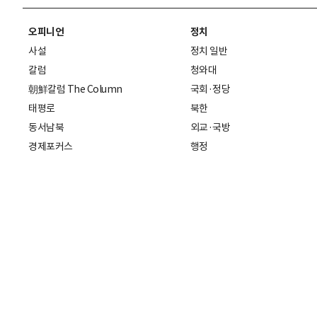
오피니언
정치
사설
정치 일반
칼럼
청와대
朝鮮칼럼 The Column
국회·정당
태평로
북한
동서남북
외교·국방
경제포커스
행정
만물상
에스프레소
국제
데스크에서
국제 일반
기자의 시각
미국
특파원 칼럼
중국
|
일본
기자수첩
아시아
팔면봉
유럽
ESSAY
중동·아프리카·중남미