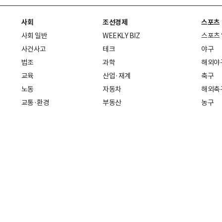
사회
조선경제
스포츠
사회 일반
WEEKLY BIZ
스포츠
사건사고
테크
야구
법조
과학
해외야
교육
산업·재계
축구
노동
자동차
해외축
교통·환경
부동산
농구
복지·의료
생활경제
배구
취업
중기·벤처
골프
피플
스타트업 취중잡담
스포츠
부음·인사
경제 일반
아무튼, 주말
머니
건강
전국
증권·금융
조선몰
국제경제
재테크