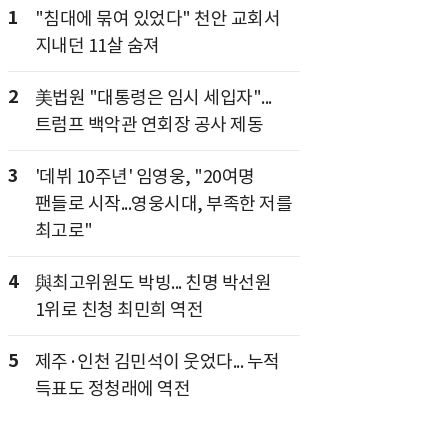
1
"침대에 묶여 있었다" 천안 교회서
지내던 11살 숨져
2
美법원 "대통령은 임시 세입자"...
트럼프 백악관 연회장 공사 제동
3
'데뷔 10주년' 임영웅, "20여명
팬들로 시작...영웅시대, 부족한 저를
최고로"
4
與최고위원도 박빙... 친명 박선원
1위로 친청 최민희 역전
5
제주·인천 김민석이 웃었다... 누적
득표도 정청래에 역전