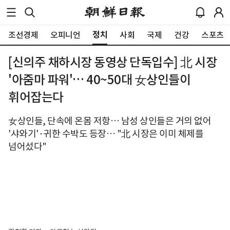
정치
조선경제
오피니언
사회
국제
건강
스포츠
[신의주 채하시장 동영상 단독입수] 北 시장
'아줌마 파워'… 40~50대 女상인들이
휘어잡는다
女상인들, 단속에 온몸 저항… 남성 상인들은 거의 없어
'샤와기'·귀한 수박도 등장… "北 시장은 이미 체제를
넘어섰다"