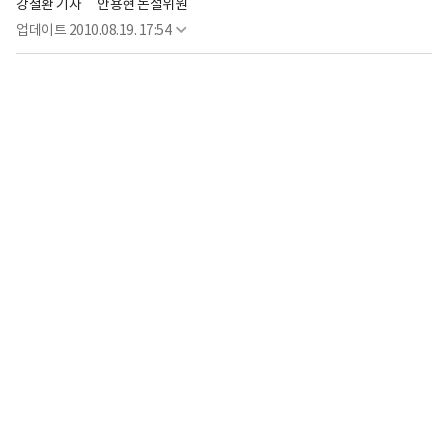
강철환 기자
안용현 논설위원
업데이트
2010.08.19. 17:54