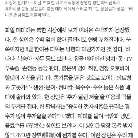
시장에 활기가… 이달 초 북한 내부 소식통이 촬영한 평안북도 신의주
채하시장 풍경. 상품들이 쌓인 매대 뒤에서 소리를 지르는 상인들과 장을 보러
나온 손님들로 떠들썩하다.
과일 매대에는 북한 시장에서 보기 어려운 수박까지 등장했
다. 한 상인은 수박 옆에 앉아 골판지로 연방 부채질이다. 북
쪽이지만 8월 한여름 더위는 남한과 마찬가지인 것 같다. 바
나나·복숭아·자두 등도 보인다. 철물 매대에선 망치·못·TV
부속품·손전등 등을 판다. 붉은색 별이 찍힌 검정 오토바이
헬멧이 시선을 잡는다. 콩기름을 담은 것으로 보이는 페트병
과 고춧가루·생선·문어·현미쌀·옥수수·수수 등은 식품 매
대에 올라와 있다. 한 상인은 '추가 달린 저울'을 이용해 곡물
의 무게를 잰다. 한 탈북자는 "중국산 전자저울은 틀리는 경
우가 많아 추저울을 쓴다"고 했다. 매대를 돌며 국밥과 냉면,
음료수를 배달하는 상인도 보인다. 이 상인은 당장 돈을 받지
않고 조그만 장부(帳簿)에 뭔가를 쓴다. 이런 장면은 우리 재