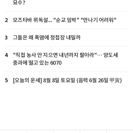
묘수?
2
모즈타바 위독설... "순교 임박" "만나기 어려워"
3
그들은 왜 폭염에 청첩장 내밀까
4
"직접 농사 안 지으면 내년까지 팔아라"… 양도세
중과에 떨고 있는 6070
5
[오늘의 운세] 8월 8일 토요일 (음력 6월 26일 甲寅)