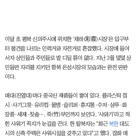
이달 초 평북 신의주시에 위치한 '채하(彩霞)시장'은 입구부
터 물건을 나르는 인력거와 자전거로 혼잡했다. 시장에 들어
서자 상인들과 주민들로 발 디딜 틈이 없다. 지난 3월 몇몇 상
인들만 자리를 지키던 함북 온성시장의 모습과는 완전 딴판
이다.
매대(진열대)마다 중국산 제품들이 쌓여 있다. 플라스틱 접
시·사기그릇·유리컵·물병·슬리퍼·휴지통·수저·샴푸·화
장품·세제·칫솔…. 죽(竹)부인까지 보인다. '샤와기'라고 적
힌 샤워기 꼭지가 눈길을 끈다. 한 탈북자는 "최근
북한
대도
시의 신축 주택은 샤워시설을 갖추고 있다"고 했다. 잡화 매