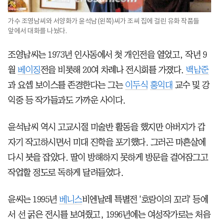
가수 조영남씨와 서양화가 윤석남(왼쪽)씨가 조씨 집에 걸린 유화 작품들
앞에서 대화를 나눴다.
조영남씨는 1973년 인사동에서 첫 개인전을 열었고, 작년 9
월
베이징
전을 비롯해 20여 차례나 전시회를 가졌다.
백남준
과 요셉 보이스를 존경한다는 그는
이두식
홍익대
교수 및 강
익중 등 작가들과도 가까운 사이다.
윤석남씨 역시 고교시절 미술반 활동을 했지만 아버지가 갑
자기 작고하시면서 미대 진학을 포기했다. 그러곤 마흔살에
다시 붓을 잡았다. 딸이 방해하지 못하게 방문을 걸어잠그고
작업할 정도로 독하게 달려들었다.
윤씨는 1995년
베니스
비엔날레 특별전 '호랑이의 꼬리' 등에
서 선 굵은 전시를 보여줬고, 1996년에는 여성작가로는 처음