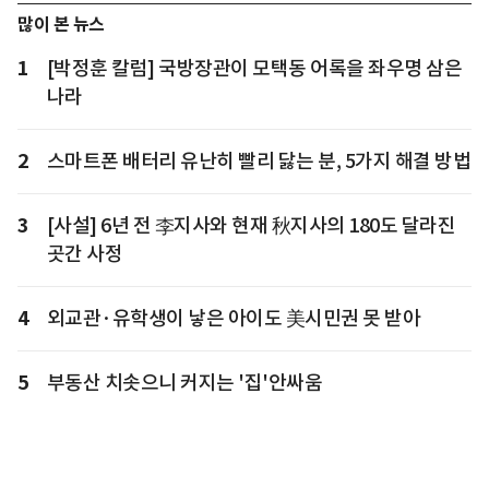
많이 본 뉴스
1
[박정훈 칼럼] 국방장관이 모택동 어록을 좌우명 삼은
나라
2
스마트폰 배터리 유난히 빨리 닳는 분, 5가지 해결 방법
3
[사설] 6년 전 李지사와 현재 秋지사의 180도 달라진
곳간 사정
4
외교관·유학생이 낳은 아이도 美시민권 못 받아
5
부동산 치솟으니 커지는 '집'안싸움