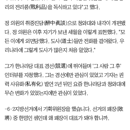
리의 전리품(戰利品)을 독식하고 있다"고 했다.
정 의원의 취중진담(醉中眞談)으로 청와대와 내각이 개편됐
다. 정 의원은 이후 자기가 보낸 세월을 이렇게 표현했다. "모
든 이에게 외면당했다. 도사(道士)들만 전화를 걸어왔다. 우
리나라에 그렇게 도사가 많은지 처음 알았다."
그가 한나라당 대표 경선(競選)에 뛰어들며 '그 사람 그 후'
인터뷰를 자청했다. 그는 경선에만 관심이 있었고 기자는 권
력 사유화(私有化) 발언 2년 뒤인 요즘 한나라당과 청와대에
무슨 변화가 있었는지에만 관심이 있었다.
-6·2지방선거에서 기획위원장을 했습니다. 선거의 패장(敗
將) 중 한명인 셈인데 왜 패장이 대표가 돼야 합니까.