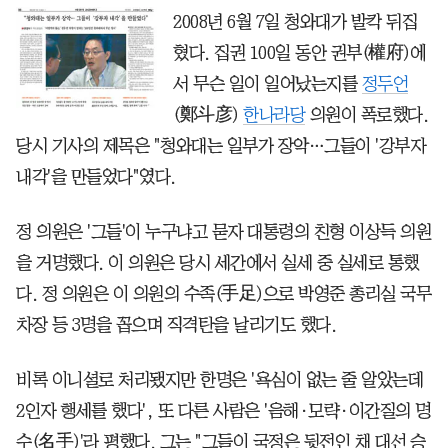
2008년 6월 7일 청와대가 발칵 뒤집
혔다. 집권 100일 동안 권부(權府)에
서 무슨 일이 일어났는지를
정두언
(鄭斗彦)
한나라당
의원이 폭로했다.
당시 기사의 제목은 "청와대는 일부가 장악…그들이 '강부자
내각'을 만들었다"였다.
정 의원은 '그들'이 누구냐고 묻자 대통령의 친형 이상득 의원
을 거명했다. 이 의원은 당시 세간에서 실세 중 실세로 통했
다. 정 의원은 이 의원의 수족(手足)으로 박영준 총리실 국무
차장 등 3명을 꼽으며 직격탄을 날리기도 했다.
비록 이니셜로 처리됐지만 한명은 '욕심이 없는 줄 알았는데
2인자 행세를 했다', 또 다른 사람은 '음해·모략·이간질의 명
수(名手)'라 평했다. 그는 "그들이 국정은 뒷전인 채 대선 승