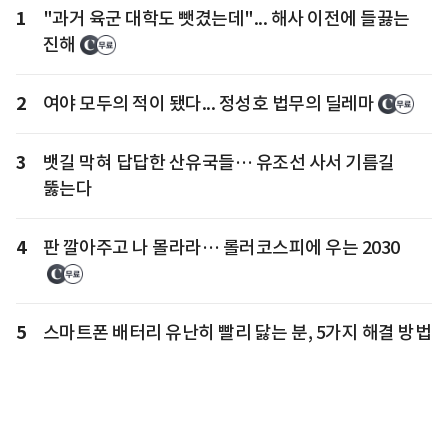
1
"과거 육군 대학도 뺏겼는데"... 해사 이전에 들끓는
진해
2
여야 모두의 적이 됐다... 정성호 법무의 딜레마
3
뱃길 막혀 답답한 산유국들… 유조선 사서 기름길
뚫는다
4
판 깔아주고 나 몰라라… 롤러코스피에 우는 2030
5
스마트폰 배터리 유난히 빨리 닳는 분, 5가지 해결 방법