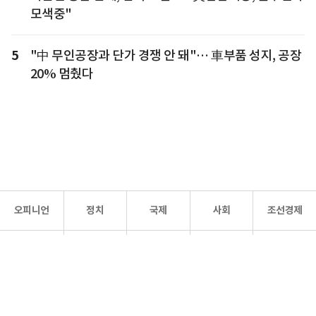
모색중"
5
"中 무인공장과 단가 경쟁 안 돼"… 車부품 성지, 공장
20% 멈췄다
오피니언
정치
국제
사회
조선경제
문화·
조선
스포츠
건강
조선몰
연예
리더스
조선일보 공식 SNS