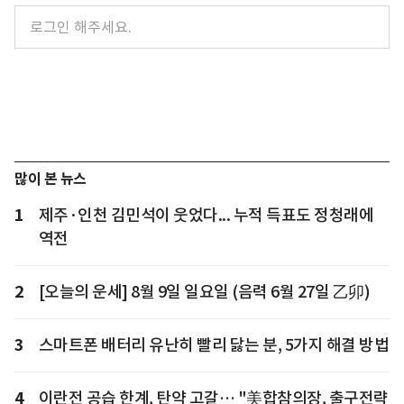
많이 본 뉴스
1
제주·인천 김민석이 웃었다... 누적 득표도 정청래에
역전
2
[오늘의 운세] 8월 9일 일요일 (음력 6월 27일 乙卯)
3
스마트폰 배터리 유난히 빨리 닳는 분, 5가지 해결 방법
4
이란전 공습 한계, 탄약 고갈… "美합참의장, 출구전략