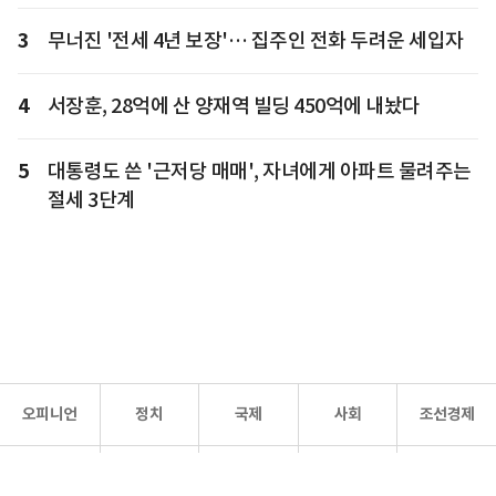
3
무너진 '전세 4년 보장'… 집주인 전화 두려운 세입자
4
서장훈, 28억에 산 양재역 빌딩 450억에 내놨다
5
대통령도 쓴 '근저당 매매', 자녀에게 아파트 물려주는
절세 3단계
오피니언
정치
국제
사회
조선경제
문화·
조선
스포츠
건강
조선몰
연예
리더스