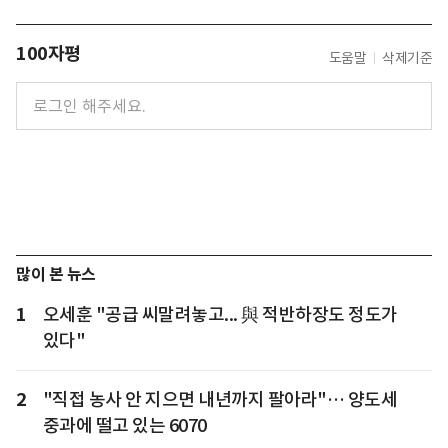
100자평
도움말
삭제기준
많이 본 뉴스
1
오세훈 "공급 씨말려놓고... 與 적반하장도 정도가
있다"
2
"직접 농사 안 지으면 내년까지 팔아라"… 양도세
중과에 떨고 있는 6070