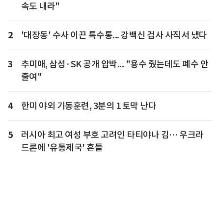
속도 내라"
2
'대장동' 수사 이끈 특수통... 강백신 검사 사직서 냈다
3
추미애, 삼성·SK 공개 압박... "용수 줬는데도 폐수 안
줄여"
4
한미 야외 기동훈련, 3분의 1 토막 난다
5
러시아 최고 여성 부호 고려인 타티야나 김… 우크라
드론에 '유통제국' 흔들