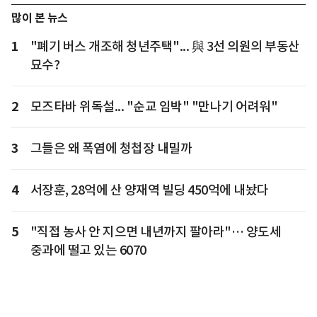
많이 본 뉴스
1
"폐기 버스 개조해 청년주택"... 與 3선 의원의 부동산
묘수?
2
모즈타바 위독설... "순교 임박" "만나기 어려워"
3
그들은 왜 폭염에 청첩장 내밀까
4
서장훈, 28억에 산 양재역 빌딩 450억에 내놨다
5
"직접 농사 안 지으면 내년까지 팔아라"… 양도세
중과에 떨고 있는 6070