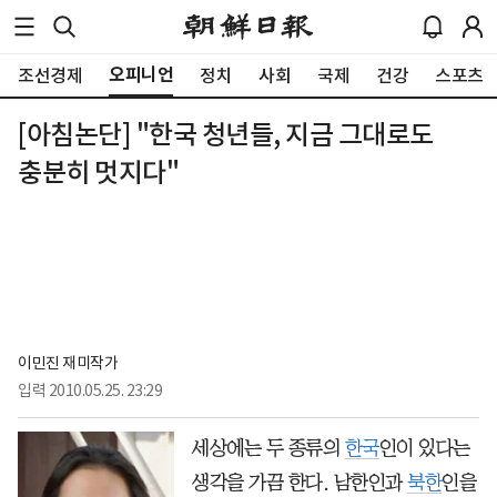
오피니언
조선경제
정치
사회
국제
건강
스포츠
[아침논단] "한국 청년들, 지금 그대로도
충분히 멋지다"
이민진 재미작가
입력
2010.05.25. 23:29
세상에는 두 종류의
한국
인이 있다는
생각을 가끔 한다. 남한인과
북한
인을